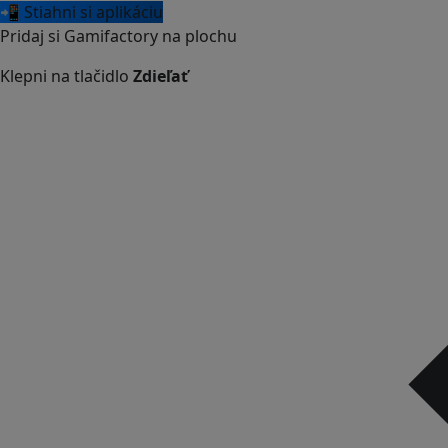
📲 Stiahni si aplikáciu
Pridaj si Gamifactory na plochu
Klepni na tlačidlo
Zdieľať