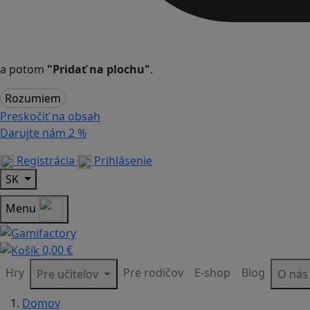
a potom
"Pridať na plochu"
.
Rozumiem
Preskočiť na obsah
Darujte nám
2 %
Registrácia
Prihlásenie
SK
Menu
0,00 €
Hry
Pre rodičov
E-shop
Blog
Pre učiteľov
O ná
Domov