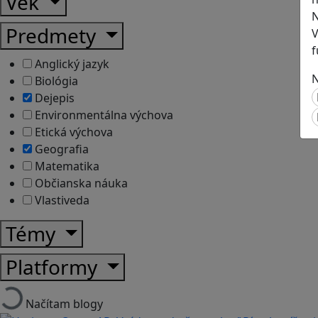
Vek
N
Predmety
V
f
Anglický jazyk
N
Biológia
Dejepis
Environmentálna výchova
Etická výchova
Geografia
Matematika
Občianska náuka
Vlastiveda
Témy
Platformy
Načítam blogy