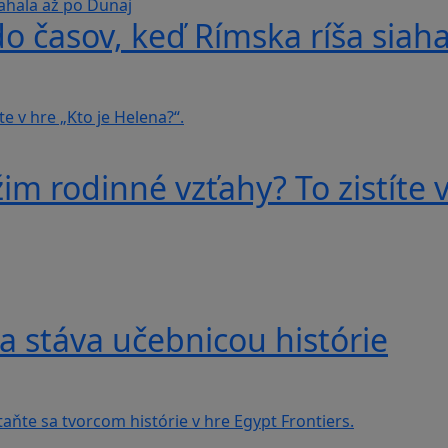
do časov, keď Rímska ríša siah
im rodinné vzťahy? To zistíte v
a stáva učebnicou histórie