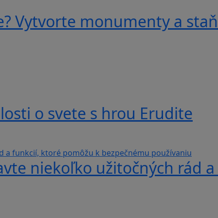
e? Vytvorte monumenty a staňt
losti o svete s hrou Erudite
avte niekoľko užitočných rád a