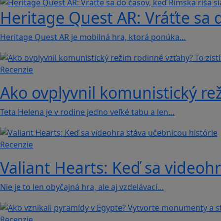
Heritage Quest AR: Vráťte sa 
Heritage Quest AR je mobilná hra, ktorá ponúka…
Recenzie
Ako ovplyvnil komunistický rež
Teta Helena je v rodine jedno veľké tabu a len…
Recenzie
Valiant Hearts: Keď sa videohr
Nie je to len obyčajná hra, ale aj vzdelávací…
Recenzie