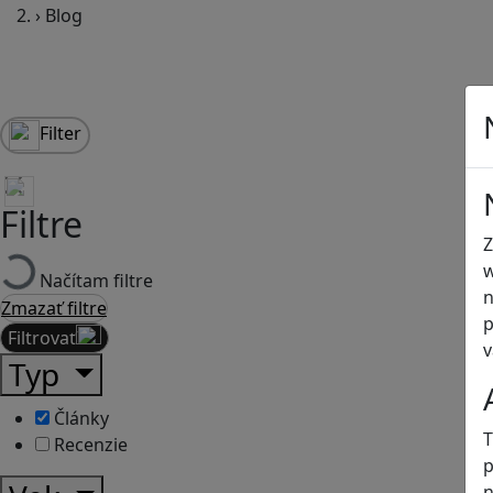
›
Blog
Filter
Filtre
Z
w
Načítam filtre
n
Zmazať filtre
p
Filtrovať
v
Typ
Články
T
Recenzie
p
n