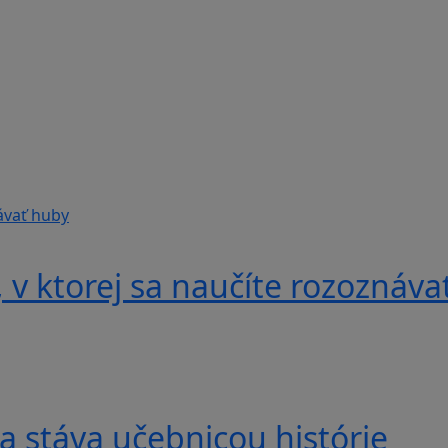
v ktorej sa naučíte rozoznáva
a stáva učebnicou histórie