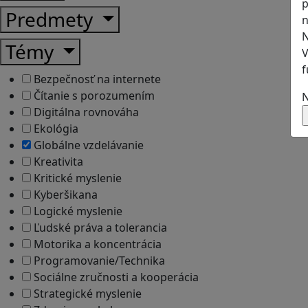
p
Predmety
n
N
Témy
V
f
Bezpečnosť na internete
Čítanie s porozumením
N
Digitálna rovnováha
Ekológia
Globálne vzdelávanie
Kreativita
Kritické myslenie
Kyberšikana
Logické myslenie
Ľudské práva a tolerancia
Motorika a koncentrácia
Programovanie/Technika
Sociálne zručnosti a kooperácia
Strategické myslenie