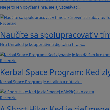
Nie je to len obyčajná hra, ale aj vzdelávací…
Recenzie
Naučíte sa spolupracovať v tím
Hra Unrailed je kooperatívna digitálna hra, v…
Recenzie
Kerbal Space Program: Keď zl
Kerbal Space Program je detailná a pútavá…
Recenzie
A Short Hike: Keď je cieľ mene