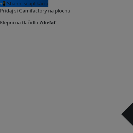
📲 Stiahni si aplikáciu
Pridaj si Gamifactory na plochu
Klepni na tlačidlo
Zdieľať