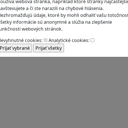
oužíva webová stránka, napríklad ktoré stránky najčastejši
avštevujete a či ste narazili na chybové hlásenia.
ezhromažďujú údaje, ktoré by mohli odhaliť vašu totožnosť
šetky informácie sú anonymné a slúžia na zlepšenie
unkčnosti webových stránok.
evyhnutné cookies:
Analytické cookies: