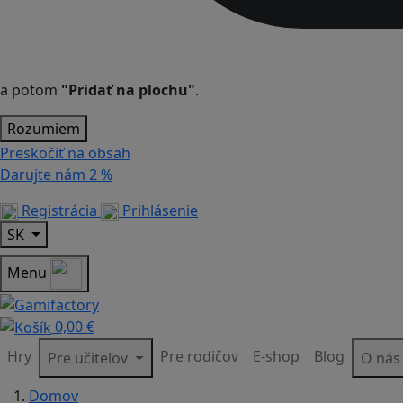
a potom
"Pridať na plochu"
.
Rozumiem
Preskočiť na obsah
Darujte nám
2 %
Registrácia
Prihlásenie
SK
Menu
0,00 €
Hry
Pre rodičov
E-shop
Blog
Pre učiteľov
O ná
Domov