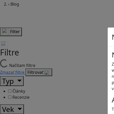
›
Blog
Filter
Filtre
Z
Načítam filtre
w
Zmazať filtre
Filtrovať
n
Typ
p
v
Články
Recenzie
Vek
T