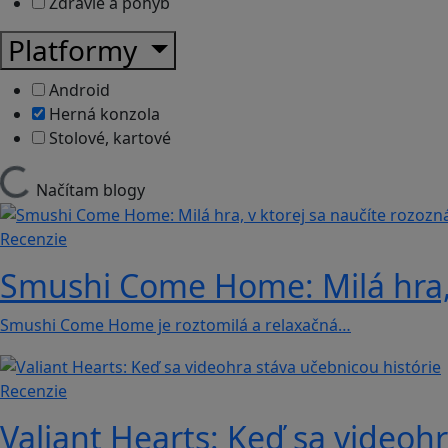
Zdravie a pohyb
Platformy
Android
Herná konzola
Stolové, kartové
Načítam blogy
Recenzie
Smushi Come Home: Milá hra, 
Smushi Come Home je roztomilá a relaxačná…
Recenzie
Valiant Hearts: Keď sa videohr