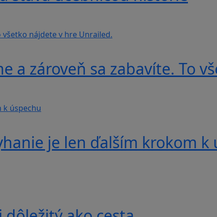
e a zároveň sa zabavíte. To vš
yhanie je len ďalším krokom k
j dôležitý ako cesta