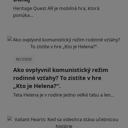
Heritage Quest AR je mobilná hra, ktorá
ponúka…
RECENZIE
Ako ovplyvnil komunistický režim
rodinné vzťahy? To zistíte v hre
„Kto je Helena?“.
Teta Helena je v rodine jedno veľké tabu a len…