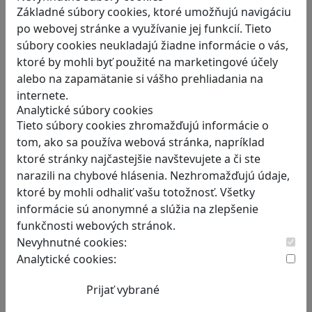
Základné súbory cookies, ktoré umožňujú navigáciu
Hra Egypt Frontiers je staviteľská simulácia,…
po webovej stránke a využívanie jej funkcií. Tieto
súbory cookies neukladajú žiadne informácie o vás,
ktoré by mohli byť použité na marketingové účely
alebo na zapamätanie si vášho prehliadania na
internete.
Analytické súbory cookies
RECENZIE
Tieto súbory cookies zhromažďujú informácie o
tom, ako sa používa webová stránka, napríklad
Smushi Come Home: Milá hra, v
ktoré stránky najčastejšie navštevujete a či ste
ktorej sa naučíte rozoznávať huby
narazili na chybové hlásenia. Nezhromažďujú údaje,
Smushi Come Home je roztomilá a relaxačná…
ktoré by mohli odhaliť vašu totožnosť. Všetky
informácie sú anonymné a slúžia na zlepšenie
funkčnosti webových stránok.
Nevyhnutné cookies:
Analytické cookies:
RECENZIE