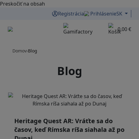
Preskočiť na obsah
Registrácia
Prihlásenie
SK
0,00 €
Menu
Domov
›
Blog
Blog
Heritage Quest AR: Vráťte sa do
časov, keď Rímska ríša siahala až po
Dunaj