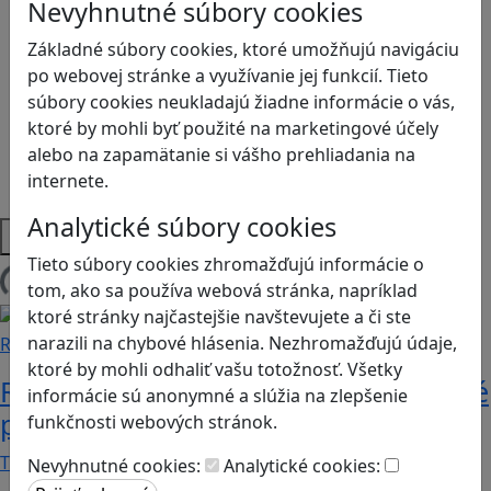
Kyberšikana
Nevyhnutné súbory cookies
Logické myslenie
Základné súbory cookies, ktoré umožňujú navigáciu
Ľudské práva a tolerancia
po webovej stránke a využívanie jej funkcií. Tieto
Motorika a koncentrácia
súbory cookies neukladajú žiadne informácie o vás,
Programovanie/Technika
ktoré by mohli byť použité na marketingové účely
Sociálne zručnosti a kooperácia
alebo na zapamätanie si vášho prehliadania na
Strategické myslenie
internete.
Zdravie a pohyb
Analytické súbory cookies
Platformy
Tieto súbory cookies zhromažďujú informácie o
tom, ako sa používa webová stránka, napríklad
Načítam blogy
ktoré stránky najčastejšie navštevujete a či ste
narazili na chybové hlásenia. Nezhromažďujú údaje,
Recenzie
ktoré by mohli odhaliť vašu totožnosť. Všetky
Rébusy sú hlavolamy do vrecka, ktoré
informácie sú anonymné a slúžia na zlepšenie
potrápia aj logiku
funkčnosti webových stránok.
Tieto kartičky poskytnú skvelú zábavu pre celú…
Nevyhnutné cookies:
Analytické cookies: