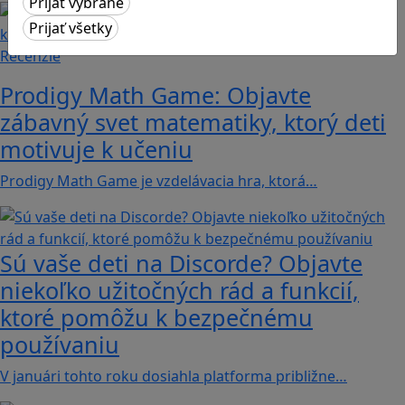
Recenzie
Prodigy Math Game: Objavte
zábavný svet matematiky, ktorý deti
motivuje k učeniu
Prodigy Math Game je vzdelávacia hra, ktorá…
Sú vaše deti na Discorde? Objavte
niekoľko užitočných rád a funkcií,
ktoré pomôžu k bezpečnému
používaniu
V januári tohto roku dosiahla platforma približne…