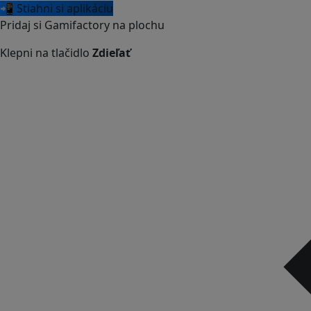
📲 Stiahni si aplikáciu
Pridaj si Gamifactory na plochu
Klepni na tlačidlo
Zdieľať