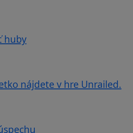
ť huby
etko nájdete v hre Unrailed.
 úspechu