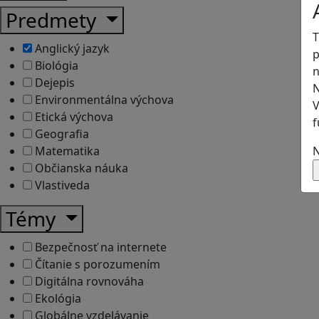
Predmety
T
Anglický jazyk
p
Biológia
n
Dejepis
N
Environmentálna výchova
V
Etická výchova
f
Geografia
N
Matematika
Občianska náuka
Vlastiveda
Témy
Bezpečnosť na internete
Čítanie s porozumením
Digitálna rovnováha
Ekológia
Globálne vzdelávanie