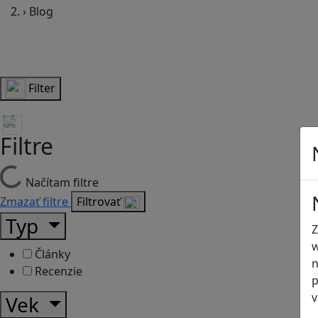
›
Blog
Filter
Filtre
Načítam filtre
Zmazať filtre
Filtrovať
Typ
Z
w
Články
n
Recenzie
p
v
Vek