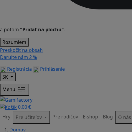
a potom
"Pridať na plochu"
.
Rozumiem
Preskočiť na obsah
Darujte nám
2 %
Registrácia
Prihlásenie
SK
Menu
0,00 €
Hry
Pre rodičov
E-shop
Blog
Pre učiteľov
O ná
Domov