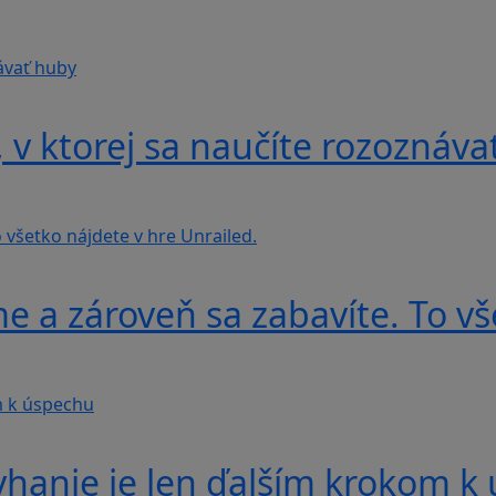
v ktorej sa naučíte rozoznáva
e a zároveň sa zabavíte. To vš
yhanie je len ďalším krokom k