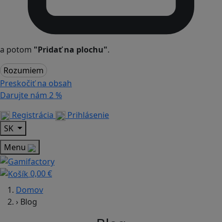
a potom
"Pridať na plochu"
.
Rozumiem
Preskočiť na obsah
Darujte nám
2 %
Registrácia
Prihlásenie
SK
Menu
0,00 €
Domov
›
Blog