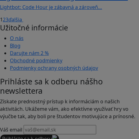
Lightbot: Code Hour je zábavná a zároveň…
1
2
3
ďalšia
Užitočné informácie
O nás
Blog
Darujte nám
2 %
Obchodné podmienky
Podmienky ochrany osobných údajov
Prihláste sa k odberu nášho
newslettera
Získate prednostný prístup k informáciám o našich
aktivitách. Ukážeme vám, ako efektívne využívať hry vo
výučbe tak, aby boli pre študentov motivujúce a prínosné.
Váš email
Prihláste sa k odberu