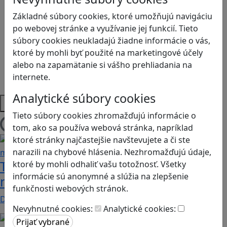
Logické myslenie
Základné súbory cookies, ktoré umožňujú navigáciu
Ľudské práva a tolerancia
po webovej stránke a využívanie jej funkcií. Tieto
Motorika a koncentrácia
súbory cookies neukladajú žiadne informácie o vás,
Programovanie/Technika
ktoré by mohli byť použité na marketingové účely
Sociálne zručnosti a kooperácia
alebo na zapamätanie si vášho prehliadania na
Strategické myslenie
internete.
Zdravie a pohyb
Analytické súbory cookies
Platformy
Tieto súbory cookies zhromažďujú informácie o
tom, ako sa používa webová stránka, napríklad
Načítam blogy
ktoré stránky najčastejšie navštevujete a či ste
narazili na chybové hlásenia. Nezhromažďujú údaje,
Tick Tock: A Tale for Tw‪o je hra s
ktoré by mohli odhaliť vašu totožnosť. Všetky
informácie sú anonymné a slúžia na zlepšenie
netradičnou mechanikou spolupráce
funkčnosti webových stránok.
Dvaja hráči simultánne lúštia bizarné logické…
Nevyhnutné cookies:
Analytické cookies: