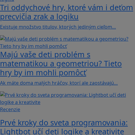
Tri oddychové hry, ktoré vám i deťom
precvičia zrak a logiku
Existuje množstvo titulov, ktorých jediným cieľom…
Majú vaše deti problém s
matematikou a geometriou? Tieto
hry by im mohli pomôcť
Ak máte doma malých hráčov, ktorí ale zaostávajú…
Recenzie
Prvé kroky do sveta programovania:
Lightbot učí deti logike a kreativite