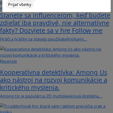
Stanete sa influencerom, keď budete
zdieľať iba pravdivé, nie alternatívne
fakty? Dozviete sa v hre Follow me
Hráči a hráčky sa stávajú používateľmi/kami…
Recenzie
Kooperatívna detektívka: Among Us
ako nástroj na rozvoj komunikácie a
kritického myslenia.
Among Us je populárna 2D multiplayerová digitálna…