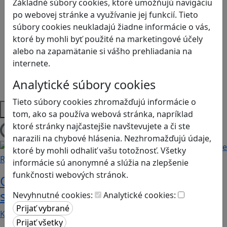
Kyberšikana
Základné súbory cookies, ktoré umožňujú navigáciu
Logické myslenie
po webovej stránke a využívanie jej funkcií. Tieto
Ľudské práva a tolerancia
súbory cookies neukladajú žiadne informácie o vás,
Motorika a koncentrácia
ktoré by mohli byť použité na marketingové účely
Programovanie/Technika
alebo na zapamätanie si vášho prehliadania na
Sociálne zručnosti a kooperácia
internete.
Strategické myslenie
Analytické súbory cookies
Zdravie a pohyb
Tieto súbory cookies zhromažďujú informácie o
Platformy
tom, ako sa používa webová stránka, napríklad
ktoré stránky najčastejšie navštevujete a či ste
Načítam blogy
narazili na chybové hlásenia. Nezhromažďujú údaje,
ktoré by mohli odhaliť vašu totožnosť. Všetky
Recenzie
informácie sú anonymné a slúžia na zlepšenie
funkčnosti webových stránok.
Otestujete a rozšírte svoje znalosti o
svete s hrou Erudite
Nevyhnutné cookies:
Analytické cookies:
Kvíz zahŕňa otázky z mnohých vedných odborov a…