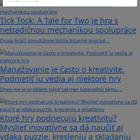
Tick Tock: A Tale for Tw‪o je hra s
netradičnou mechanikou spolupráce
Dvaja hráči simultánne lúštia bizarné logické…
Manažovanie je často o kreativite.
Podnietiť ju vedia aj niektoré hry
Dnes nie je problém nájsť takmer ľubovoľnú tému,…
Ktoré hry podnecujú kreativitu?
Myslieť inovatívne sa dá naučiť aj
vďaka puzzle, kresleniu a skladaniu