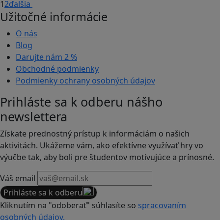
1
2
ďalšia
Užitočné informácie
O nás
Blog
Darujte nám
2 %
Obchodné podmienky
Podmienky ochrany osobných údajov
Prihláste sa k odberu nášho
newslettera
Získate prednostný prístup k informáciám o našich
aktivitách. Ukážeme vám, ako efektívne využívať hry vo
výučbe tak, aby boli pre študentov motivujúce a prínosné.
Váš email
Prihláste sa k odberu
Kliknutím na "odoberať" súhlasíte so
spracovaním
osobných údajov.