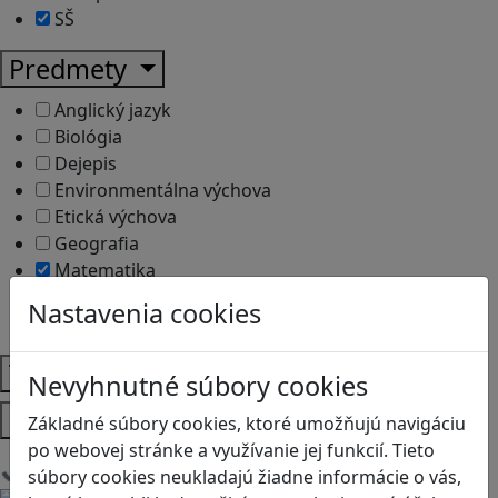
SŠ
Predmety
Anglický jazyk
Biológia
Dejepis
Environmentálna výchova
Etická výchova
Geografia
Matematika
Občianska náuka
Nastavenia cookies
Vlastiveda
Témy
Nevyhnutné súbory cookies
Platformy
Základné súbory cookies, ktoré umožňujú navigáciu
po webovej stránke a využívanie jej funkcií. Tieto
Načítam blogy
súbory cookies neukladajú žiadne informácie o vás,