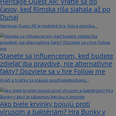
Heritage Quest AR: Vráťte sa do
časov, keď Rímska ríša siahala až po
Dunaj
Heritage Quest AR je mobilná hra, ktorá ponúka…
Stanete sa influencerom, keď budete
zdieľať iba pravdivé, nie alternatívne
fakty? Dozviete sa v hre Follow me
Hráči a hráčky sa stávajú používateľmi/kami…
Ako biele krvinky bojujú proti
vírusom a baktériám? Hra Bunky v