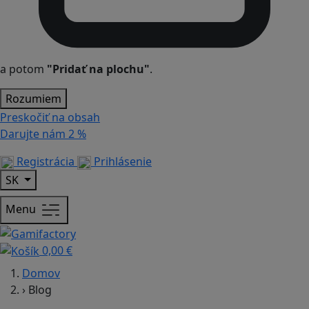
a potom
"Pridať na plochu"
.
Rozumiem
Preskočiť na obsah
Darujte nám
2 %
Registrácia
Prihlásenie
SK
Menu
0,00 €
Domov
›
Blog