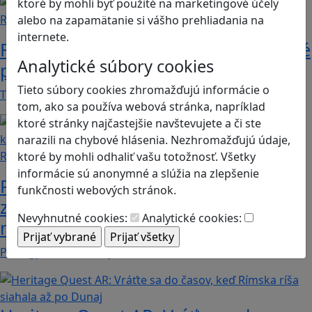
ktoré by mohli byť použité na marketingové účely
Recenzie
alebo na zapamätanie si vášho prehliadania na
internete.
Rébusy sú hlavolamy do vrecka, ktoré
Analytické súbory cookies
potrápia aj logiku
Tieto súbory cookies zhromažďujú informácie o
Tieto kartičky poskytnú skvelú zábavu pre celú…
tom, ako sa používa webová stránka, napríklad
ktoré stránky najčastejšie navštevujete a či ste
narazili na chybové hlásenia. Nezhromažďujú údaje,
Recenzie
ktoré by mohli odhaliť vašu totožnosť. Všetky
informácie sú anonymné a slúžia na zlepšenie
Prodigy Math Game: Objavte
funkčnosti webových stránok.
zábavný svet matematiky, ktorý deti
Nevyhnutné cookies:
Analytické cookies:
motivuje k učeniu
Prodigy Math Game je vzdelávacia hra, ktorá…