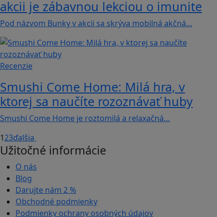
akcii je zábavnou lekciou o imunite
Pod názvom Bunky v akcii sa skrýva mobilná akčná…
Recenzie
Smushi Come Home: Milá hra, v
ktorej sa naučíte rozoznávať huby
Smushi Come Home je roztomilá a relaxačná…
1
2
3
ďalšia
Užitočné informácie
O nás
Blog
Darujte nám
2 %
Obchodné podmienky
Podmienky ochrany osobných údajov