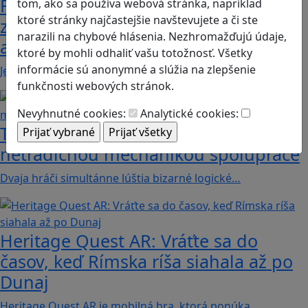
Fotografujte zvieratká, aby ste
tom, ako sa používa webová stránka, napríklad
ktoré stránky najčastejšie navštevujete a či ste
zachránili ostrov v Alba: A Wildlife
narazili na chybové hlásenia. Nezhromažďujú údaje,
adventure
ktoré by mohli odhaliť vašu totožnosť. Všetky
informácie sú anonymné a slúžia na zlepšenie
Jednoduchá hra, vhodná pre kohokoľvek z rodiny,…
funkčnosti webových stránok.
Nevyhnutné cookies:
Analytické cookies:
Tick Tock: A Tale for Tw‪o je hra s
netradičnou mechanikou spolupráce
Dvaja hráči simultánne lúštia bizarné logické…
Heritage Quest AR: Vráťte sa do
časov, keď Rímska ríša siahala až po
Dunaj
Heritage Quest AR je mobilná hra, ktorá ponúka…