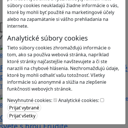
Sociálne zručnosti a kooperácia
súbory cookies neukladajú žiadne informácie o vás,
Strategické myslenie
ktoré by mohli byť použité na marketingové účely
Zdravie a pohyb
alebo na zapamätanie si vášho prehliadania na
Platformy
internete.
Analytické súbory cookies
Načítam blogy
Tieto súbory cookies zhromažďujú informácie o
tom, ako sa používa webová stránka, napríklad
Recenzie
ktoré stránky najčastejšie navštevujete a či ste
Rébusy sú hlavolamy do vrecka, ktoré
narazili na chybové hlásenia. Nezhromažďujú údaje,
potrápia aj logiku
ktoré by mohli odhaliť vašu totožnosť. Všetky
informácie sú anonymné a slúžia na zlepšenie
Tieto kartičky poskytnú skvelú zábavu pre celú…
funkčnosti webových stránok.
Nevyhnutné cookies:
Analytické cookies:
Recenzie
Otestujete a rozšírte svoje znalosti o
svete s hrou Erudite