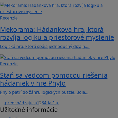
Recenzie
Mekorama: Hádanková hra, ktorá
rozvíja logiku a priestorové myslenie
Logická hra, ktorá spája jednoduchý dizajn,…
Recenzie
Staň sa vedcom pomocou riešenia
hádaniek v hre Phylo
Phylo patrí do žánru logických puzzle. Bola…
predchádzajúca
1
2
3
4
ďalšia
Užitočné informácie