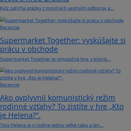
Kvíz zahŕňa otázky z mnohých vedných odborov a…
Recenzie
Supermarket Together: vyskúšajte si
prácu v obchode
Supermarket Together je simulačná hra, v ktorej…
Recenzie
Ako ovplyvnil komunistický režim
rodinné vzťahy? To zistíte v hre „Kto
je Helena?“.
Teta Helena je v rodine jedno veľké tabu a len…