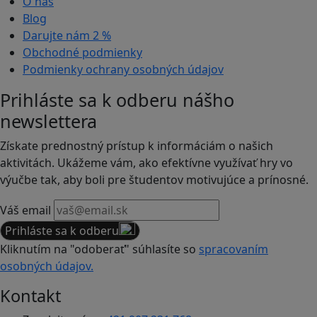
O nás
Blog
Darujte nám
2 %
Obchodné podmienky
Podmienky ochrany osobných údajov
Prihláste sa k odberu nášho
newslettera
Získate prednostný prístup k informáciám o našich
aktivitách. Ukážeme vám, ako efektívne využívať hry vo
výučbe tak, aby boli pre študentov motivujúce a prínosné.
Váš email
Prihláste sa k odberu
Kliknutím na "odoberať" súhlasíte so
spracovaním
osobných údajov.
Kontakt