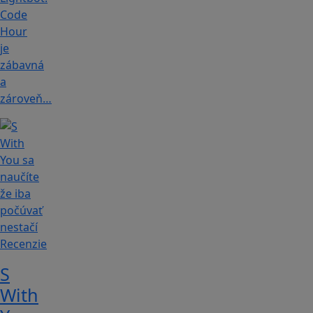
Code
Hour
je
zábavná
a
zároveň…
Recenzie
S
With