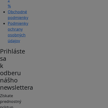
2
%
Obchodné
podmienky
Podmienky
ochrany
osobných
údajov
Prihláste
sa
k
odberu
nášho
newslettera
Získate
prednostný
prístup