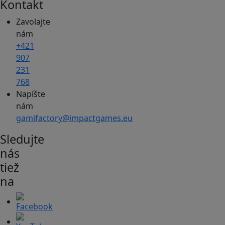
Kontakt
Zavolajte
nám
+421
907
231
768
Napíšte
nám
gamifactory@impactgames.eu
Sledujte
nás
tiež
na