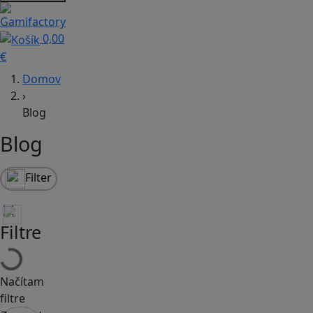
0,00
€
Domov
›
Blog
Blog
Filter
Filtre
Načítam
filtre