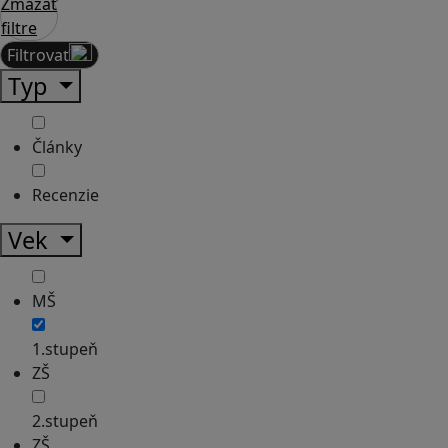
Zmazať
filtre
Filtrovať
Typ
Články
Recenzie
Vek
MŠ
1.stupeň
ZŠ
2.stupeň
ZŠ