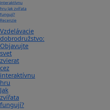
Recenzie
Vzdelávacie
dobrodružstvo:
Objavujte
svet
zvierat
cez
interaktívnu
hru
Jak
zvířata
fungují?