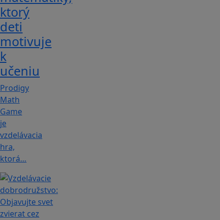
ktorý
deti
motivuje
k
učeniu
Prodigy
Math
Game
je
vzdelávacia
hra,
ktorá…