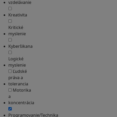
vzdelávanie
Kreativita
Kritické
myslenie
Kyberšikana
Logické
myslenie
Ľudské
práva a
tolerancia
Motorika
a
koncentrácia
Programovanie/Technika