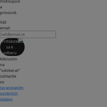
motivujúce
a
prínosné.
Váš
email
Prihláste
sa k
odberu
Kliknutím
na
"odoberať"
súhlasíte
so
spracovaním
osobných
údajov.