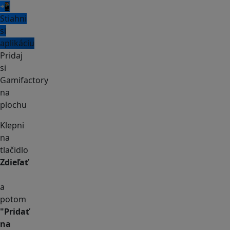
📲
Stiahni
si
aplikáciu
Pridaj
si
Gamifactory
na
plochu
Klepni
na
tlačidlo
Zdieľať
a
potom
"Pridať
na