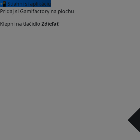
📲 Stiahni si aplikáciu
Pridaj si Gamifactory na plochu
Klepni na tlačidlo
Zdieľať