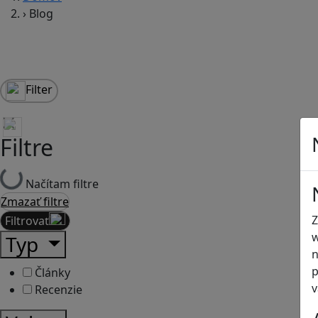
›
Blog
Filter
Filtre
Načítam filtre
Zmazať filtre
Z
Filtrovať
w
Typ
n
p
Články
v
Recenzie