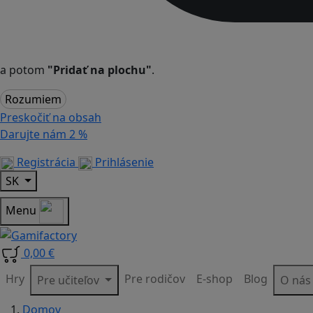
a potom
"Pridať na plochu"
.
Rozumiem
Preskočiť na obsah
Darujte nám
2 %
Registrácia
Prihlásenie
SK
Menu
0,00 €
Hry
Pre rodičov
E-shop
Blog
Pre učiteľov
O ná
Domov