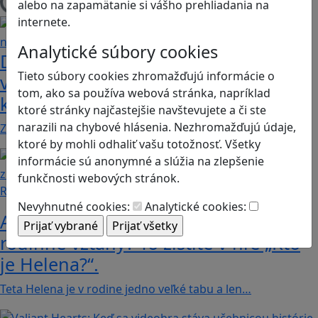
alebo na zapamätanie si vášho prehliadania na
Načítam blogy
internete.
Analytické súbory cookies
Dobrodružstvá Mimi a Lízy vo
Tieto súbory cookies zhromažďujú informácie o
videohre? Dvojica neoddeliteľných
tom, ako sa používa webová stránka, napríklad
kamarátok už aj ako herné postavy
ktoré stránky najčastejšie navštevujete a či ste
narazili na chybové hlásenia. Nezhromažďujú údaje,
Značku Mimi a Líza by sme mohli označiť priam za…
ktoré by mohli odhaliť vašu totožnosť. Všetky
informácie sú anonymné a slúžia na zlepšenie
funkčnosti webových stránok.
Recenzie
Nevyhnutné cookies:
Analytické cookies:
Ako ovplyvnil komunistický režim
rodinné vzťahy? To zistíte v hre „Kto
je Helena?“.
Teta Helena je v rodine jedno veľké tabu a len…