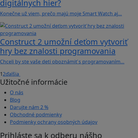
digitálnych hier?
Konečne už viem, prečo majú moje Smart Watch aj…
Construct 2 umožní deťom vytvoriť
hry bez znalosti programovania
Chceli by ste vaše deti oboznámiť s programovaním…
1
2
ďalšia
Užitočné informácie
O nás
Blog
Darujte nám
2 %
Obchodné podmienky
Podmienky ochrany osobných údajov
Prihláste sa k odberu nášho