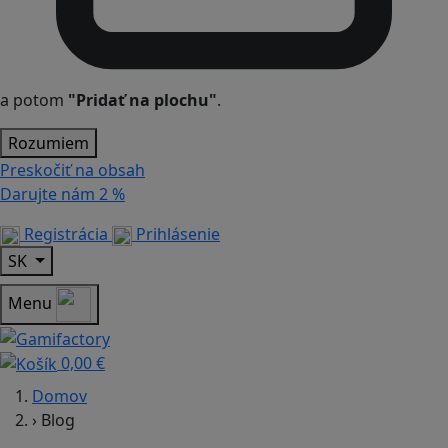
a potom
"Pridať na plochu"
.
Rozumiem
Preskočiť na obsah
Darujte nám
2 %
Registrácia
Prihlásenie
SK
Menu
0,00 €
Domov
›
Blog