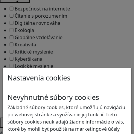
Bezpečnosť na internete
Čítanie s porozumením
Digitálna rovnováha
Ekológia
Globálne vzdelávanie
Kreativita
Kritické myslenie
Kyberšikana
Logické myslenie
Ľudské práva a tolerancia
Nastavenia cookies
Motorika a koncentrácia
Programovanie/Technika
Sociálne zručnosti a kooperácia
Nevyhnutné súbory cookies
Strategické myslenie
Základné súbory cookies, ktoré umožňujú navigáciu
Zdravie a pohyb
po webovej stránke a využívanie jej funkcií. Tieto
Platformy
súbory cookies neukladajú žiadne informácie o vás,
ktoré by mohli byť použité na marketingové účely