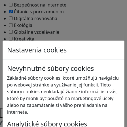
Bezpečnosť na internete
Čítanie s porozumením
Digitálna rovnováha
Ekológia
Globálne vzdelávanie
Kreativita
Kritické myslenie
Nastavenia cookies
Kyberšikana
Logické myslenie
Ľudské práva a tolerancia
Nevyhnutné súbory cookies
Motorika a koncentrácia
Základné súbory cookies, ktoré umožňujú navigáciu
Programovanie/Technika
po webovej stránke a využívanie jej funkcií. Tieto
Sociálne zručnosti a kooperácia
súbory cookies neukladajú žiadne informácie o vás,
Strategické myslenie
ktoré by mohli byť použité na marketingové účely
Zdravie a pohyb
alebo na zapamätanie si vášho prehliadania na
Platformy
internete.
Analytické súbory cookies
Načítam blogy