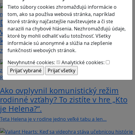
Tieto súbory cookies zhromažďujú informácie o
tom, ako sa používa webová stránka, napríklad
Dobrodružstvá Mimi a Lízy vo
ktoré stránky najčastejšie navštevujete a či ste
narazili na chybové hlásenia. Nezhromažďujú údaje,
videohre? Dvojica neoddeliteľných
ktoré by mohli odhaliť vašu totožnosť. Všetky
kamarátok už aj ako herné postavy
informácie sú anonymné a slúžia na zlepšenie
funkčnosti webových stránok.
Značku Mimi a Líza by sme mohli označiť priam za…
Nevyhnutné cookies:
Analytické cookies:
Recenzie
Ako ovplyvnil komunistický režim
rodinné vzťahy? To zistíte v hre „Kto
je Helena?“.
Teta Helena je v rodine jedno veľké tabu a len…