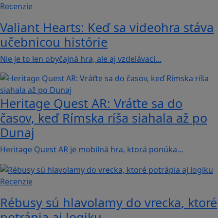
Recenzie
Valiant Hearts: Keď sa videohra stáva
učebnicou histórie
Nie je to len obyčajná hra, ale aj vzdelávací…
Heritage Quest AR: Vráťte sa do
časov, keď Rímska ríša siahala až po
Dunaj
Heritage Quest AR je mobilná hra, ktorá ponúka…
Recenzie
Rébusy sú hlavolamy do vrecka, ktoré
potrápia aj logiku