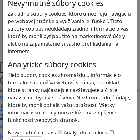
Kyberšikana
Nevyhnutné súbory cookies
Logické myslenie
Základné súbory cookies, ktoré umožňujú navigáciu
Ľudské práva a tolerancia
po webovej stránke a využívanie jej funkcií. Tieto
Motorika a koncentrácia
súbory cookies neukladajú žiadne informácie o vás,
Programovanie/Technika
ktoré by mohli byť použité na marketingové účely
Sociálne zručnosti a kooperácia
alebo na zapamätanie si vášho prehliadania na
Strategické myslenie
internete.
Zdravie a pohyb
Analytické súbory cookies
Platformy
Tieto súbory cookies zhromažďujú informácie o
tom, ako sa používa webová stránka, napríklad
Načítam blogy
ktoré stránky najčastejšie navštevujete a či ste
narazili na chybové hlásenia. Nezhromažďujú údaje,
Fotografujte zvieratká, aby ste
ktoré by mohli odhaliť vašu totožnosť. Všetky
informácie sú anonymné a slúžia na zlepšenie
zachránili ostrov v Alba: A Wildlife
funkčnosti webových stránok.
adventure
Nevyhnutné cookies:
Analytické cookies:
Jednoduchá hra, vhodná pre kohokoľvek z rodiny,…