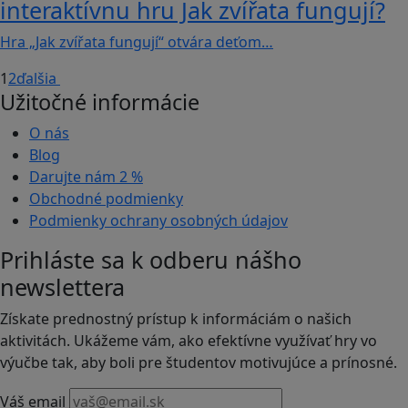
interaktívnu hru Jak zvířata fungují?
Hra „Jak zvířata fungují“ otvára deťom…
1
2
ďalšia
Užitočné informácie
O nás
Blog
Darujte nám
2 %
Obchodné podmienky
Podmienky ochrany osobných údajov
Prihláste sa k odberu nášho
newslettera
Získate prednostný prístup k informáciám o našich
aktivitách. Ukážeme vám, ako efektívne využívať hry vo
výučbe tak, aby boli pre študentov motivujúce a prínosné.
Váš email