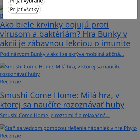
Ako biele krvinky bojujú proti
vírusom a baktériám? Hra Bunky v
akcii je zábavnou lekciou o imunite
Pod názvom Bunky v akcii sa skrýva mobilná akčná…
Recenzie
Smushi Come Home: Milá hra, v
ktorej sa naučíte rozoznávať huby
Smushi Come Home je roztomilá a relaxačná…
Recenzie