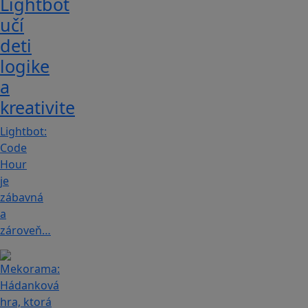
Lightbot
učí
deti
logike
a
kreativite
Lightbot:
Code
Hour
je
zábavná
a
zároveň…