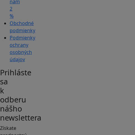
nám
2
%
Obchodné
podmienky
Podmienky
ochrany
osobných
údajov
Prihláste
sa
k
odberu
nášho
newslettera
Získate