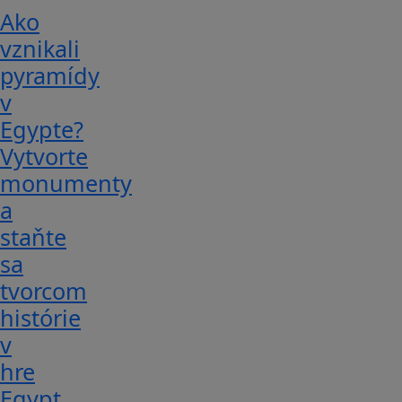
Ako
vznikali
pyramídy
v
Egypte?
Vytvorte
monumenty
a
staňte
sa
tvorcom
histórie
v
hre
Egypt