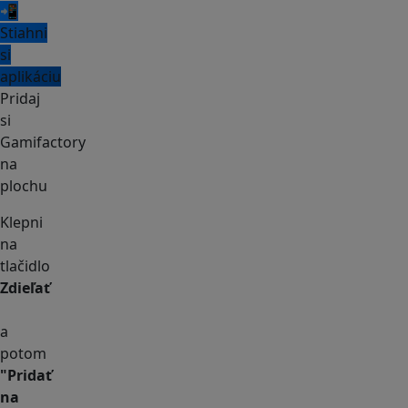
📲
Stiahni
si
aplikáciu
Pridaj
si
Gamifactory
na
plochu
Klepni
na
tlačidlo
Zdieľať
a
potom
"Pridať
na