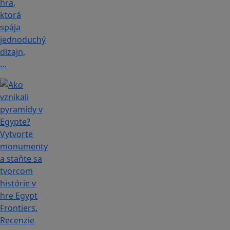
hra,
ktorá
spája
jednoduchý
dizajn,
…
Recenzie