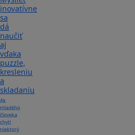
inovatívne
sa
dá
naučiť
aj
vďaka
puzzle,
kresleniu
a
skladaniu
Ak
mladého
človeka
chytí
niektorý