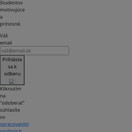
študentov
motivujúce
a
prínosné.
Váš
email
Prihláste
sa k
odberu
Kliknutím
na
"odoberať"
súhlasíte
so
spracovaním
osobných