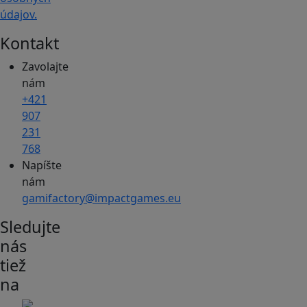
údajov.
Kontakt
Zavolajte
nám
+421
907
231
768
Napíšte
nám
gamifactory@impactgames.eu
Sledujte
nás
tiež
na