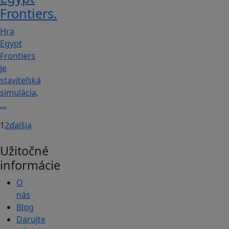
Frontiers.
Hra
Egypt
Frontiers
je
staviteľská
simulácia,
…
1
2
ďalšia
Užitočné
informácie
O
nás
Blog
Darujte