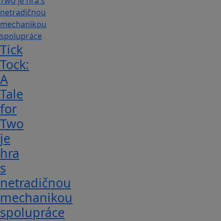
Tick
Tock:
A
Tale
for
Tw‪o
je
hra
s
netradičnou
mechanikou
spolupráce