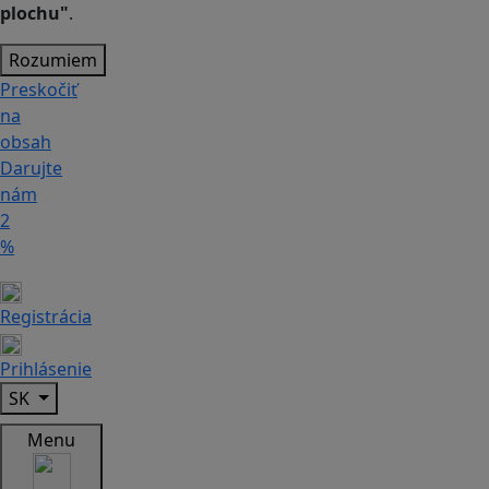
plochu"
.
Rozumiem
Preskočiť
na
obsah
Darujte
nám
2
%
Registrácia
Prihlásenie
SK
Menu