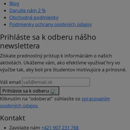
Blog
Darujte nám
2 %
Obchodné podmienky
Podmienky ochrany osobných údajov
Prihláste sa k odberu nášho
newslettera
Získate prednostný prístup k informáciám o našich
aktivitách. Ukážeme vám, ako efektívne využívať hry vo
výučbe tak, aby boli pre študentov motivujúce a prínosné.
Váš email
Prihláste sa k odberu
Kliknutím na "odoberať" súhlasíte so
spracovaním
osobných údajov.
Kontakt
Zavolajte nám
+421 907 231 768