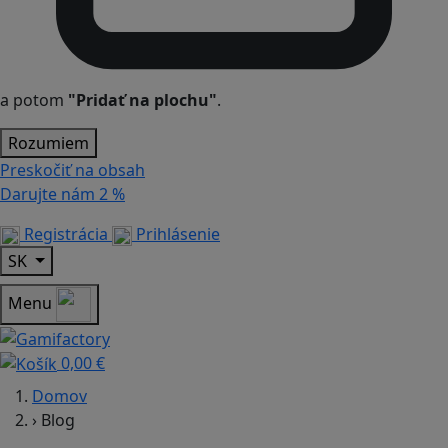
a potom
"Pridať na plochu"
.
Rozumiem
Preskočiť na obsah
Darujte nám
2 %
Registrácia
Prihlásenie
SK
Menu
0,00 €
Domov
›
Blog