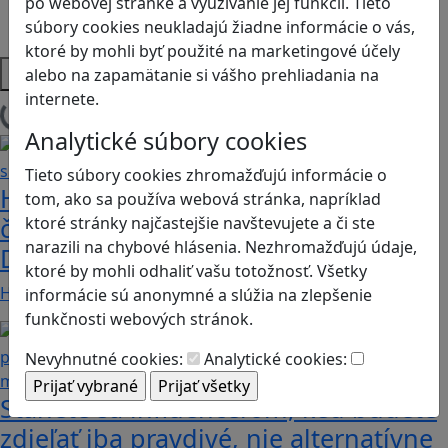
po webovej stránke a využívanie jej funkcií. Tieto
Strategické myslenie
súbory cookies neukladajú žiadne informácie o vás,
Zdravie a pohyb
ktoré by mohli byť použité na marketingové účely
Platformy
alebo na zapamätanie si vášho prehliadania na
internete.
Načítam blogy
Analytické súbory cookies
Tieto súbory cookies zhromažďujú informácie o
Heritage Quest AR: Vráťte sa do
tom, ako sa používa webová stránka, napríklad
časov, keď Rímska ríša siahala až po
ktoré stránky najčastejšie navštevujete a či ste
narazili na chybové hlásenia. Nezhromažďujú údaje,
Dunaj
ktoré by mohli odhaliť vašu totožnosť. Všetky
Heritage Quest AR je mobilná hra, ktorá ponúka…
informácie sú anonymné a slúžia na zlepšenie
funkčnosti webových stránok.
Nevyhnutné cookies:
Analytické cookies:
Stanete sa influencerom, keď budete
zdieľať iba pravdivé, nie alternatívne