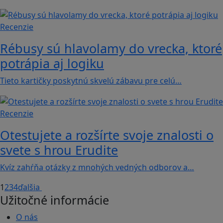
Recenzie
Rébusy sú hlavolamy do vrecka, ktoré
potrápia aj logiku
Tieto kartičky poskytnú skvelú zábavu pre celú…
Recenzie
Otestujete a rozšírte svoje znalosti o
svete s hrou Erudite
Kvíz zahŕňa otázky z mnohých vedných odborov a…
1
2
3
4
ďalšia
Užitočné informácie
O nás