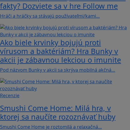
fakty? Dozviete sa v hre Follow me
Hráči a hráčky sa stávajú používateľmi/kami…
Ako biele krvinky bojujú proti
vírusom a baktériám? Hra Bunky v
akcii je zábavnou lekciou o imunite
Pod názvom Bunky v akcii sa skrýva mobilná akčná…
Recenzie
Smushi Come Home: Milá hra, v
ktorej sa naučíte rozoznávať huby
Smushi Come Home je roztomilá a relaxačná…