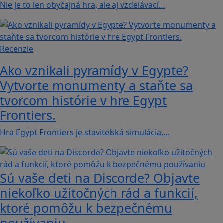
Nie je to len obyčajná hra, ale aj vzdelávací…
Recenzie
Ako vznikali pyramídy v Egypte?
Vytvorte monumenty a staňte sa
tvorcom histórie v hre Egypt
Frontiers.
Hra Egypt Frontiers je staviteľská simulácia,…
Sú vaše deti na Discorde? Objavte
niekoľko užitočných rád a funkcií,
ktoré pomôžu k bezpečnému
používaniu