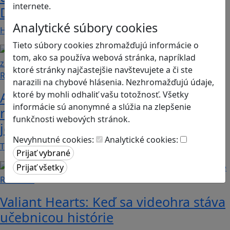
internete.
Dunaj
Analytické súbory cookies
Heritage Quest AR je mobilná hra, ktorá ponúka…
Tieto súbory cookies zhromažďujú informácie o
tom, ako sa používa webová stránka, napríklad
ktoré stránky najčastejšie navštevujete a či ste
Recenzie
narazili na chybové hlásenia. Nezhromažďujú údaje,
ktoré by mohli odhaliť vašu totožnosť. Všetky
Ako ovplyvnil komunistický režim
informácie sú anonymné a slúžia na zlepšenie
rodinné vzťahy? To zistíte v hre „Kto
funkčnosti webových stránok.
je Helena?“.
Nevyhnutné cookies:
Analytické cookies:
Teta Helena je v rodine jedno veľké tabu a len…
Recenzie
Valiant Hearts: Keď sa videohra stáva
učebnicou histórie