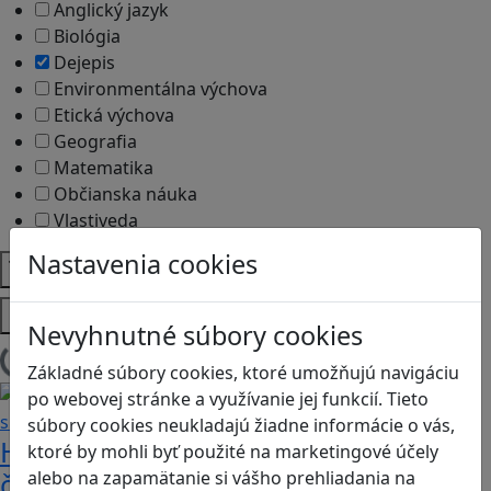
Anglický jazyk
Biológia
Dejepis
Environmentálna výchova
Etická výchova
Geografia
Matematika
Občianska náuka
Vlastiveda
Nastavenia cookies
Témy
Platformy
Nevyhnutné súbory cookies
Načítam blogy
Základné súbory cookies, ktoré umožňujú navigáciu
po webovej stránke a využívanie jej funkcií. Tieto
súbory cookies neukladajú žiadne informácie o vás,
Heritage Quest AR: Vráťte sa do
ktoré by mohli byť použité na marketingové účely
alebo na zapamätanie si vášho prehliadania na
časov, keď Rímska ríša siahala až po