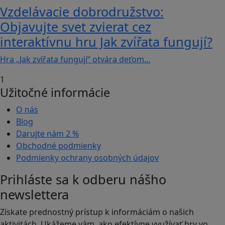
Vzdelávacie dobrodružstvo:
Objavujte svet zvierat cez
interaktívnu hru Jak zvířata fungují?
Hra „Jak zvířata fungují“ otvára deťom…
1
Užitočné informácie
O nás
Blog
Darujte nám
2 %
Obchodné podmienky
Podmienky ochrany osobných údajov
Prihláste sa k odberu nášho
newslettera
Získate prednostný prístup k informáciám o našich
aktivitách. Ukážeme vám, ako efektívne využívať hry vo