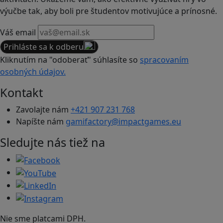
výučbe tak, aby boli pre študentov motivujúce a prínosné.
Váš email
Prihláste sa k odberu
Kliknutím na "odoberať" súhlasíte so
spracovaním
osobných údajov.
Kontakt
Zavolajte nám
+421 907 231 768
Napíšte nám
gamifactory@impactgames.eu
Sledujte nás tiež na
Nie sme platcami DPH.