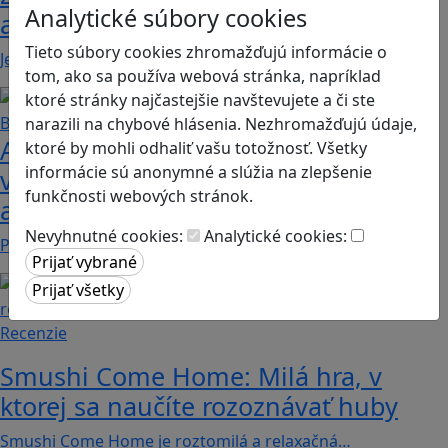
Analytické súbory cookies
adventure
Tieto súbory cookies zhromažďujú informácie o
Jednoduchá hra, vhodná pre kohokoľvek z rodiny,…
tom, ako sa používa webová stránka, napríklad
ktoré stránky najčastejšie navštevujete a či ste
narazili na chybové hlásenia. Nezhromažďujú údaje,
Ako biele krvinky bojujú proti
ktoré by mohli odhaliť vašu totožnosť. Všetky
informácie sú anonymné a slúžia na zlepšenie
vírusom a baktériám? Hra Bunky v
funkčnosti webových stránok.
akcii je zábavnou lekciou o imunite
Nevyhnutné cookies:
Analytické cookies:
Pod názvom Bunky v akcii sa skrýva mobilná akčná…
Recenzie
Smushi Come Home: Milá hra, v
ktorej sa naučíte rozoznávať huby
Smushi Come Home je roztomilá a relaxačná…