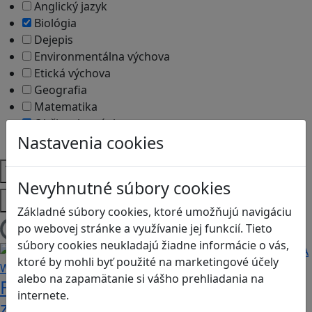
Anglický jazyk
Biológia
Dejepis
Environmentálna výchova
Etická výchova
Geografia
Matematika
Občianska náuka
Nastavenia cookies
Vlastiveda
Témy
Nevyhnutné súbory cookies
Platformy
Základné súbory cookies, ktoré umožňujú navigáciu
po webovej stránke a využívanie jej funkcií. Tieto
Načítam blogy
súbory cookies neukladajú žiadne informácie o vás,
ktoré by mohli byť použité na marketingové účely
alebo na zapamätanie si vášho prehliadania na
Fotografujte zvieratká, aby ste
internete.
zachránili ostrov v Alba: A Wildlife