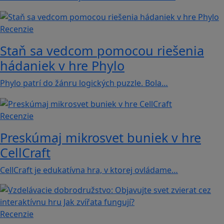
Recenzie
Staň sa vedcom pomocou riešenia
hádaniek v hre Phylo
Phylo patrí do žánru logických puzzle. Bola…
Recenzie
Preskúmaj mikrosvet buniek v hre
CellCraft
CellCraft je edukatívna hra, v ktorej ovládame…
Recenzie