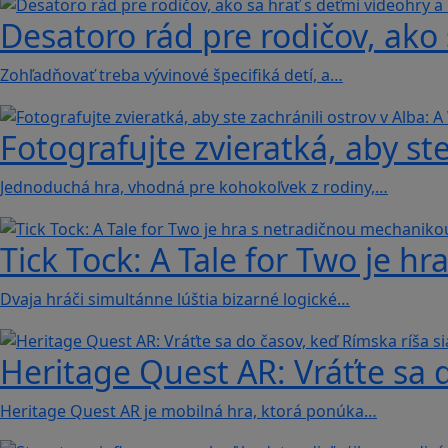
Desatoro rád pre rodičov, ako 
Zohľadňovať treba vývinové špecifiká detí, a…
Fotografujte zvieratká, aby ste
Jednoduchá hra, vhodná pre kohokoľvek z rodiny,…
Tick Tock: A Tale for Tw‪o je 
Dvaja hráči simultánne lúštia bizarné logické…
Heritage Quest AR: Vráťte sa 
Heritage Quest AR je mobilná hra, ktorá ponúka…