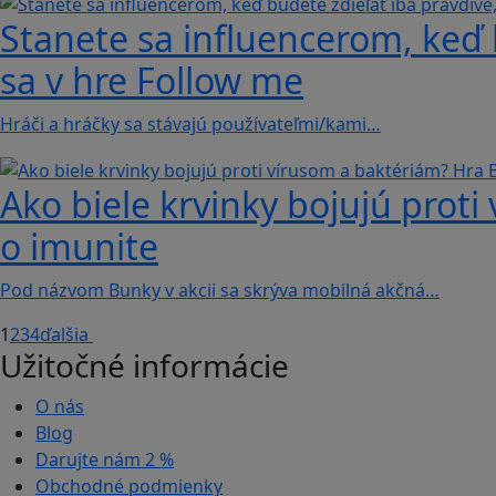
Stanete sa influencerom, keď b
sa v hre Follow me
Hráči a hráčky sa stávajú používateľmi/kami…
Ako biele krvinky bojujú proti
o imunite
Pod názvom Bunky v akcii sa skrýva mobilná akčná…
1
2
3
4
ďalšia
Užitočné informácie
O nás
Blog
Darujte nám
2 %
Obchodné podmienky