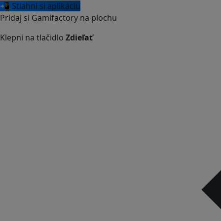
📲 Stiahni si aplikáciu
Pridaj si Gamifactory na plochu
Klepni na tlačidlo
Zdieľať