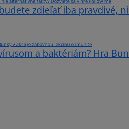
udete zdieľať iba pravdivé, ni
 vírusom a baktériám? Hra Bunk