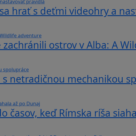
sa hrať s deťmi videohry a nas
 zachránili ostrov v Alba: A Wi
hra s netradičnou mechanikou s
do časov, keď Rímska ríša siah