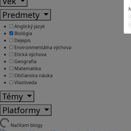
Vek
N
Predmety
Anglický jazyk
Biológia
Dejepis
Environmentálna výchova
Etická výchova
Geografia
Matematika
Občianska náuka
Vlastiveda
Témy
Platformy
Načítam blogy