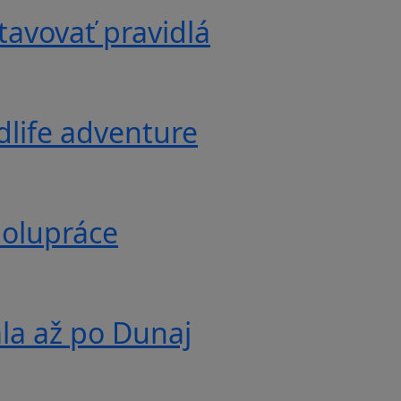
tavovať pravidlá
ldlife adventure
polupráce
ala až po Dunaj