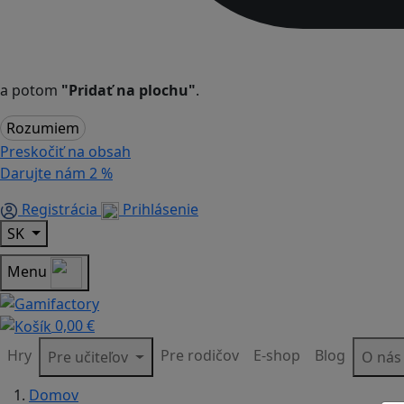
a potom
"Pridať na plochu"
.
Rozumiem
Preskočiť na obsah
Darujte nám
2 %
Registrácia
Prihlásenie
SK
Menu
0,00 €
Hry
Pre rodičov
E-shop
Blog
Pre učiteľov
O ná
Domov