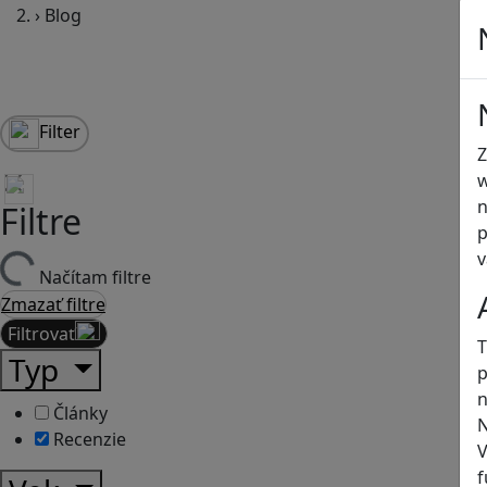
›
Blog
Filter
Z
w
n
Filtre
p
v
Načítam filtre
Zmazať filtre
Filtrovať
T
Typ
p
n
Články
N
Recenzie
V
f