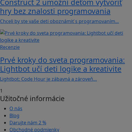
Construct 2 umožní deťom vytvoriť
hry bez znalosti programovania
Chceli by ste vaše deti oboznámiť s programovaním…
Recenzie
Prvé kroky do sveta programovania:
Lightbot učí deti logike a kreativite
Lightbot: Code Hour je zábavná a zároveň…
1
Užitočné informácie
O nás
Blog
Darujte nám
2 %
Obchodné podmienky