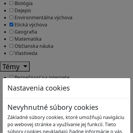
Biológia
Dejepis
Environmentálna výchova
Etická výchova
Geografia
Matematika
Občianska náuka
Vlastiveda
Témy
Bezpečnosť na internete
Čítanie s porozumením
Nastavenia cookies
Digitálna rovnováha
Ekológia
Nevyhnutné súbory cookies
Globálne vzdelávanie
Kreativita
Základné súbory cookies, ktoré umožňujú navigáciu
Kritické myslenie
po webovej stránke a využívanie jej funkcií. Tieto
Kyberšikana
súbory cookies neukladajú žiadne informácie o vás,