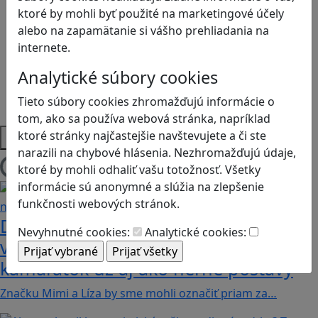
Logické myslenie
ktoré by mohli byť použité na marketingové účely
Ľudské práva a tolerancia
alebo na zapamätanie si vášho prehliadania na
Motorika a koncentrácia
internete.
Programovanie/Technika
Sociálne zručnosti a kooperácia
Analytické súbory cookies
Strategické myslenie
Tieto súbory cookies zhromažďujú informácie o
Zdravie a pohyb
tom, ako sa používa webová stránka, napríklad
Platformy
ktoré stránky najčastejšie navštevujete a či ste
narazili na chybové hlásenia. Nezhromažďujú údaje,
ktoré by mohli odhaliť vašu totožnosť. Všetky
Načítam blogy
informácie sú anonymné a slúžia na zlepšenie
funkčnosti webových stránok.
Dobrodružstvá Mimi a Lízy vo
Nevyhnutné cookies:
Analytické cookies:
videohre? Dvojica neoddeliteľných
kamarátok už aj ako herné postavy
Značku Mimi a Líza by sme mohli označiť priam za…