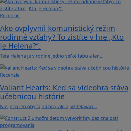
Recenzie
Ako ovplyvnil komunistický režim
rodinné vzťahy? To zistíte v hre „Kto
je Helena?“.
Teta Helena je v rodine jedno veľké tabu a len…
Recenzie
Valiant Hearts: Keď sa videohra stáva
učebnicou histórie
Nie je to len obyčajná hra, ale aj vzdelávací…