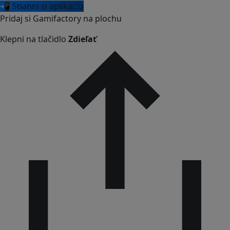
📲 Stiahni si aplikáciu
Pridaj si Gamifactory na plochu
Klepni na tlačidlo
Zdieľať