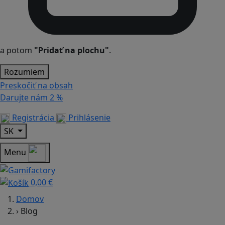
a potom
"Pridať na plochu"
.
Rozumiem
Preskočiť na obsah
Darujte nám
2 %
Registrácia
Prihlásenie
SK
Menu
0,00 €
Domov
›
Blog