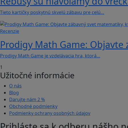
Rébusy sú hlavolamy do vrecka
Tieto kartičky poskytnú skvelú zábavu pre celú…
Recenzie
Prodigy Math Game: Objavte z
Prodigy Math Game je vzdelávacia hra, ktorá…
1
Užitočné informácie
O nás
Blog
Darujte nám
2 %
Obchodné podmienky
Podmienky ochrany osobných údajov
Prihláste sa k odberu nášho n