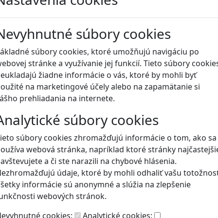
Blog
Nevyhnutné súbory cookies
ákladné súbory cookies, ktoré umožňujú navigáciu po
ebovej stránke a využívanie jej funkcií. Tieto súbory cookie
eukladajú žiadne informácie o vás, ktoré by mohli byť
oužité na marketingové účely alebo na zapamätanie si
ášho prehliadania na internete.
Analytické súbory cookies
ieto súbory cookies zhromažďujú informácie o tom, ako sa
oužíva webová stránka, napríklad ktoré stránky najčastejši
avštevujete a či ste narazili na chybové hlásenia.
ezhromažďujú údaje, ktoré by mohli odhaliť vašu totožnosť
šetky informácie sú anonymné a slúžia na zlepšenie
unkčnosti webových stránok.
evyhnutné cookies:
Analytické cookies: