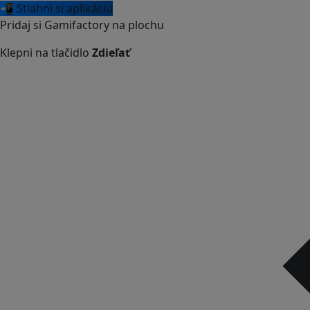
📲 Stiahni si aplikáciu
Pridaj si Gamifactory na plochu
Klepni na tlačidlo
Zdieľať