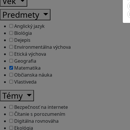
Vek
Predmety
Anglický jazyk
Biológia
Dejepis
Environmentálna výchova
Etická výchova
Geografia
Matematika
Občianska náuka
Vlastiveda
Témy
Bezpečnosť na internete
Čítanie s porozumením
Digitálna rovnováha
Ekológia