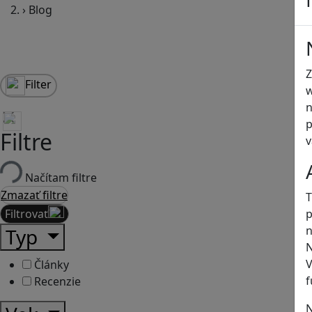
›
Blog
Z
Filter
w
n
p
Filtre
v
Načítam filtre
Zmazať filtre
T
Filtrovať
p
n
Typ
N
V
Články
f
Recenzie
N