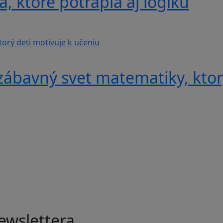
, ktoré potrápia aj logiku
ábavný svet matematiky, ktorý
ewslettera