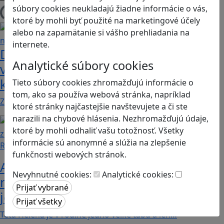
súbory cookies neukladajú žiadne informácie o vás,
Načítam blogy
ktoré by mohli byť použité na marketingové účely
alebo na zapamätanie si vášho prehliadania na
internete.
Dobrodružstvá Mimi a Lízy vo
Analytické súbory cookies
videohre? Dvojica neoddeliteľných
kamarátok už aj ako herné postavy
Tieto súbory cookies zhromažďujú informácie o
tom, ako sa používa webová stránka, napríklad
Značku Mimi a Líza by sme mohli označiť priam za…
ktoré stránky najčastejšie navštevujete a či ste
narazili na chybové hlásenia. Nezhromažďujú údaje,
ktoré by mohli odhaliť vašu totožnosť. Všetky
informácie sú anonymné a slúžia na zlepšenie
Recenzie
funkčnosti webových stránok.
Ako ovplyvnil komunistický režim
Nevyhnutné cookies:
Analytické cookies:
rodinné vzťahy? To zistíte v hre „Kto
je Helena?“.
Teta Helena je v rodine jedno veľké tabu a len…