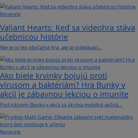
Recenzie
Valiant Hearts: Keď sa videohra stáva
učebnicou histórie
Nie je to len obyčajná hra, ale aj vzdelávací…
Ako biele krvinky bojujú proti
vírusom a baktériám? Hra Bunky v
akcii je zábavnou lekciou o imunite
Pod názvom Bunky v akcii sa skrýva mobilná akčná…
Recenzie