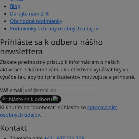
Blog
Darujte nám
2 %
Obchodné podmienky
Podmienky ochrany osobných údajov
Prihláste sa k odberu nášho
newslettera
Získate prednostný prístup k informáciám o našich
aktivitách. Ukážeme vám, ako efektívne využívať hry vo
výučbe tak, aby boli pre študentov motivujúce a prínosné.
Váš email
Prihláste sa k odberu
Kliknutím na "odoberať" súhlasíte so
spracovaním
osobných údajov.
Kontakt
Zavolajte nám
+421 907 231 768