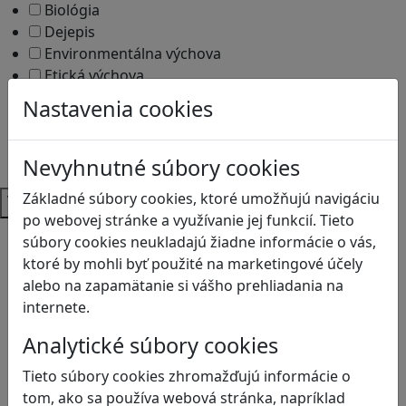
Biológia
Dejepis
Environmentálna výchova
Etická výchova
Geografia
Nastavenia cookies
Matematika
Občianska náuka
Vlastiveda
Nevyhnutné súbory cookies
Témy
Základné súbory cookies, ktoré umožňujú navigáciu
po webovej stránke a využívanie jej funkcií. Tieto
Bezpečnosť na internete
súbory cookies neukladajú žiadne informácie o vás,
Čítanie s porozumením
ktoré by mohli byť použité na marketingové účely
Digitálna rovnováha
alebo na zapamätanie si vášho prehliadania na
Ekológia
internete.
Globálne vzdelávanie
Analytické súbory cookies
Kreativita
Kritické myslenie
Tieto súbory cookies zhromažďujú informácie o
Kyberšikana
tom, ako sa používa webová stránka, napríklad