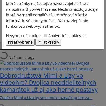
Logické myslenie
ktoré stránky najčastejšie navštevujete a či ste
Ľudské práva a tolerancia
narazili na chybové hlásenia. Nezhromažďujú údaje,
Motorika a koncentrácia
ktoré by mohli odhaliť vašu totožnosť. Všetky
Programovanie/Technika
informácie sú anonymné a slúžia na zlepšenie
Sociálne zručnosti a kooperácia
funkčnosti webových stránok.
Strategické myslenie
Zdravie a pohyb
Nevyhnutné cookies:
Analytické cookies:
Platformy
Načítam blogy
Dobrodružstvá Mimi a Lízy vo
videohre? Dvojica neoddeliteľných
kamarátok už aj ako herné postavy
Značku Mimi a Líza by sme mohli označiť priam za…