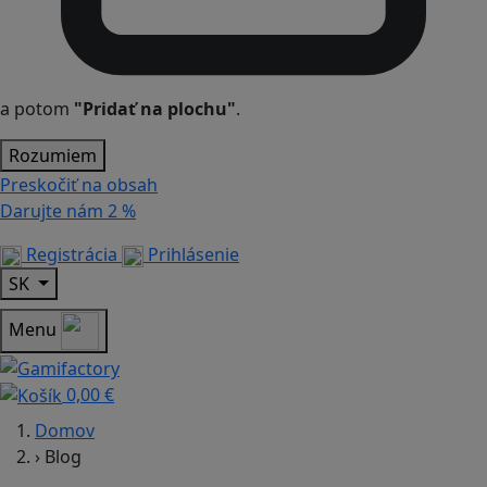
a potom
"Pridať na plochu"
.
Rozumiem
Preskočiť na obsah
Darujte nám
2 %
Registrácia
Prihlásenie
SK
Menu
0,00 €
Domov
›
Blog