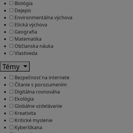
Biológia
Dejepis
Environmentálna výchova
Etická výchova
Geografia
Matematika
Občianska náuka
Vlastiveda
Témy
Bezpečnosť na internete
Čítanie s porozumením
Digitálna rovnováha
Ekológia
Globálne vzdelávanie
Kreativita
Kritické myslenie
Kyberšikana