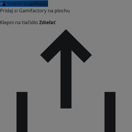
📲 Stiahni si aplikáciu
Pridaj si Gamifactory na plochu
Klepni na tlačidlo
Zdieľať