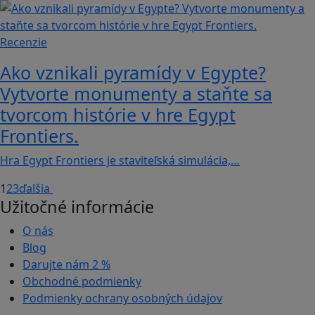
Recenzie
Ako vznikali pyramídy v Egypte?
Vytvorte monumenty a staňte sa
tvorcom histórie v hre Egypt
Frontiers.
Hra Egypt Frontiers je staviteľská simulácia,…
1
2
3
ďalšia
Užitočné informácie
O nás
Blog
Darujte nám
2 %
Obchodné podmienky
Podmienky ochrany osobných údajov