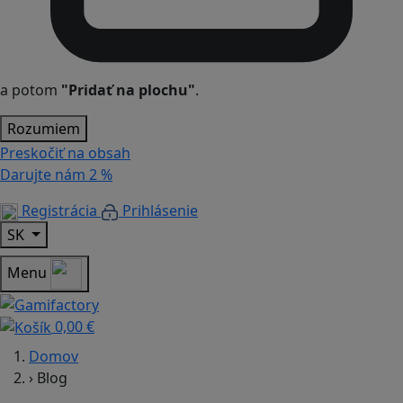
a potom
"Pridať na plochu"
.
Rozumiem
Preskočiť na obsah
Darujte nám
2 %
Registrácia
Prihlásenie
SK
Menu
0,00 €
Domov
›
Blog