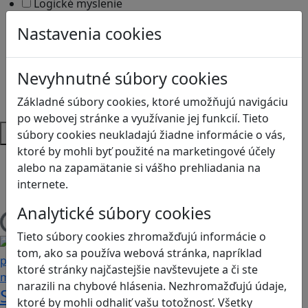
Logické myslenie
Ľudské práva a tolerancia
Nastavenia cookies
Motorika a koncentrácia
Programovanie/Technika
Sociálne zručnosti a kooperácia
Nevyhnutné súbory cookies
Strategické myslenie
Základné súbory cookies, ktoré umožňujú navigáciu
Zdravie a pohyb
po webovej stránke a využívanie jej funkcií. Tieto
Platformy
súbory cookies neukladajú žiadne informácie o vás,
ktoré by mohli byť použité na marketingové účely
Android
alebo na zapamätanie si vášho prehliadania na
Herná konzola
internete.
Stolové, kartové
Analytické súbory cookies
Načítam blogy
Tieto súbory cookies zhromažďujú informácie o
tom, ako sa používa webová stránka, napríklad
ktoré stránky najčastejšie navštevujete a či ste
narazili na chybové hlásenia. Nezhromažďujú údaje,
Stanete sa influencerom, keď budete
ktoré by mohli odhaliť vašu totožnosť. Všetky