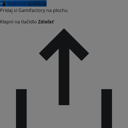
📲 Stiahni si aplikáciu
Pridaj si Gamifactory na plochu
Klepni na tlačidlo
Zdieľať