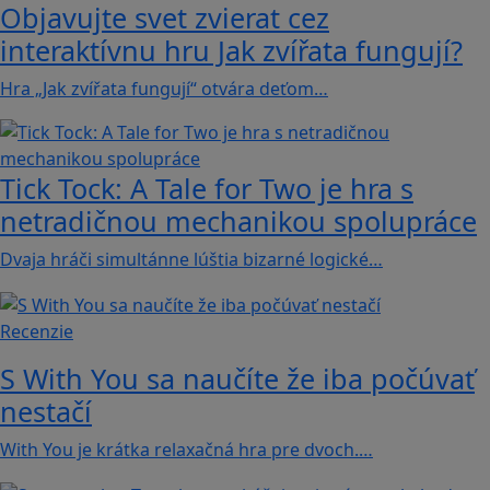
Objavujte svet zvierat cez
interaktívnu hru Jak zvířata fungují?
Hra „Jak zvířata fungují“ otvára deťom…
Tick Tock: A Tale for Tw‪o je hra s
netradičnou mechanikou spolupráce
Dvaja hráči simultánne lúštia bizarné logické…
Recenzie
S With You sa naučíte že iba počúvať
nestačí
With You je krátka relaxačná hra pre dvoch.…