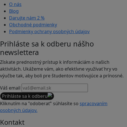
O nás
Blog
Darujte nám
2 %
Obchodné podmienky
Podmienky ochrany osobných údajov
Prihláste sa k odberu nášho
newslettera
Získate prednostný prístup k informáciám o našich
aktivitách. Ukážeme vám, ako efektívne využívať hry vo
výučbe tak, aby boli pre študentov motivujúce a prínosné.
Váš email
Prihláste sa k odberu
Kliknutím na "odoberať" súhlasíte so
spracovaním
osobných údajov.
Kontakt