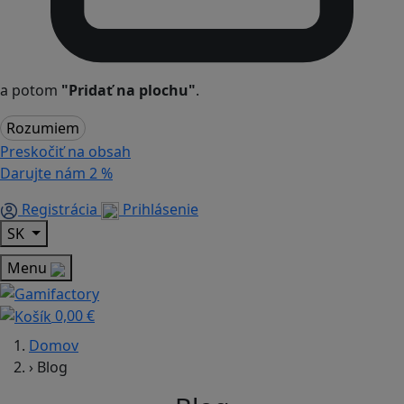
a potom
"Pridať na plochu"
.
Rozumiem
Preskočiť na obsah
Darujte nám
2 %
Registrácia
Prihlásenie
SK
Menu
0,00 €
Domov
›
Blog