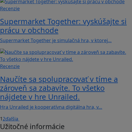
Recenzie
Supermarket Together: vyskúšajte si
prácu v obchode
Supermarket Together je simulačná hra, v ktorej…
Recenzie
Naučíte sa spolupracovať v tíme a
zároveň sa zabavíte. To všetko
nájdete v hre Unrailed.
Hra Unrailed je kooperatívna digitálna hra, v…
1
2
ďalšia
Užitočné informácie