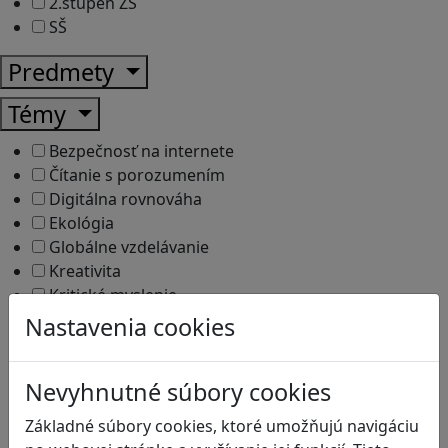
2.stupeň ZŠ
SŠ
Predmety
Témy
Bezpečnosť na internete
Čítanie s porozumením
Digitálna rovnováha
Ekológia
Globálne vzdelávanie
Kreativita
Kritické myslenie
Kyberšikana
Nastavenia cookies
Logické myslenie
Ľudské práva a tolerancia
Nevyhnutné súbory cookies
Motorika a koncentrácia
Programovanie/Technika
Základné súbory cookies, ktoré umožňujú navigáciu
Sociálne zručnosti a kooperácia