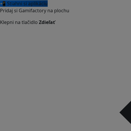
📲 Stiahni si aplikáciu
Pridaj si Gamifactory na plochu
Klepni na tlačidlo
Zdieľať