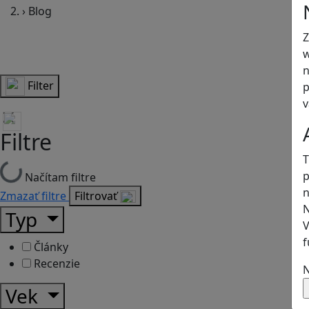
›
Blog
Z
w
n
Filter
p
v
Filtre
T
p
Načítam filtre
n
Zmazať filtre
Filtrovať
N
Typ
V
f
Články
Recenzie
N
Vek