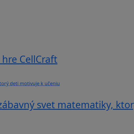
hre CellCraft
ábavný svet matematiky, ktorý