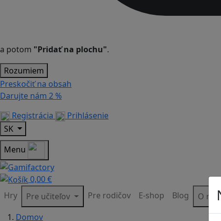
a potom
"Pridať na plochu"
.
Rozumiem
Preskočiť na obsah
Darujte nám
2 %
Registrácia
Prihlásenie
SK
Menu
0,00 €
Hry
Pre rodičov
E-shop
Blog
Pre učiteľov
O ná
Domov