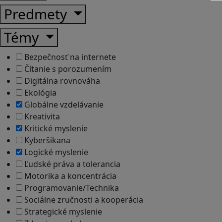
Predmety
Témy
Bezpečnosť na internete
Čítanie s porozumením
Digitálna rovnováha
Ekológia
Globálne vzdelávanie
Kreativita
Kritické myslenie
Kyberšikana
Logické myslenie
Ľudské práva a tolerancia
Motorika a koncentrácia
Programovanie/Technika
Sociálne zručnosti a kooperácia
Strategické myslenie