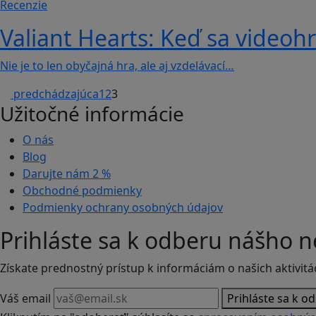
Recenzie
Valiant Hearts: Keď sa videohr
Nie je to len obyčajná hra, ale aj vzdelávací…
predchádzajúca
1
2
3
Užitočné informácie
O nás
Blog
Darujte nám
2 %
Obchodné podmienky
Podmienky ochrany osobných údajov
Prihláste sa k odberu nášho n
Získate prednostný prístup k informáciám o našich aktivitá
Váš email
Prihláste sa k o