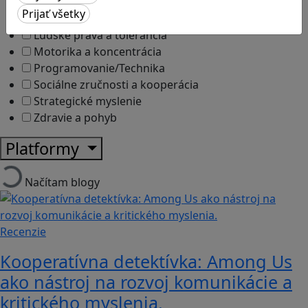
Kyberšikana
Logické myslenie
Ľudské práva a tolerancia
Motorika a koncentrácia
Programovanie/Technika
Sociálne zručnosti a kooperácia
Strategické myslenie
Zdravie a pohyb
Platformy
Načítam blogy
Recenzie
Kooperatívna detektívka: Among Us
ako nástroj na rozvoj komunikácie a
kritického myslenia.