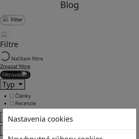
Blog
Filter
Filtre
Načítam filtre
Zmazať filtre
Filtrovať
Typ
Články
Recenzie
Vek
Nastavenia cookies
Predmety