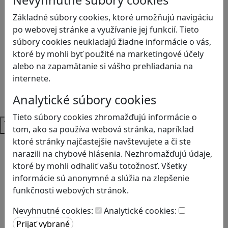
Nevyhnutné súbory cookies
Anglický jazyk
Biológia
Základné súbory cookies, ktoré umožňujú navigáciu
Dejepis
po webovej stránke a využívanie jej funkcií. Tieto
Environmentálna výchova
súbory cookies neukladajú žiadne informácie o vás,
Etická výchova
ktoré by mohli byť použité na marketingové účely
Geografia
alebo na zapamätanie si vášho prehliadania na
Matematika
internete.
Občianska náuka
Analytické súbory cookies
Vlastiveda
Tieto súbory cookies zhromažďujú informácie o
Témy
tom, ako sa používa webová stránka, napríklad
ktoré stránky najčastejšie navštevujete a či ste
Bezpečnosť na internete
narazili na chybové hlásenia. Nezhromažďujú údaje,
Čítanie s porozumením
ktoré by mohli odhaliť vašu totožnosť. Všetky
Digitálna rovnováha
informácie sú anonymné a slúžia na zlepšenie
Ekológia
funkčnosti webových stránok.
Globálne vzdelávanie
Kreativita
Nevyhnutné cookies:
Analytické cookies:
Kritické myslenie