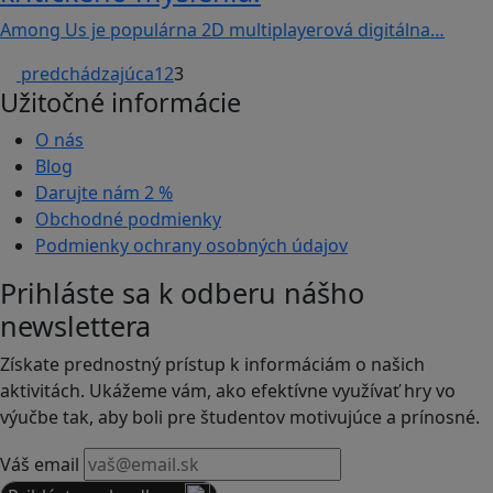
Among Us je populárna 2D multiplayerová digitálna…
predchádzajúca
1
2
3
Užitočné informácie
O nás
Blog
Darujte nám
2 %
Obchodné podmienky
Podmienky ochrany osobných údajov
Prihláste sa k odberu nášho
newslettera
Získate prednostný prístup k informáciám o našich
aktivitách. Ukážeme vám, ako efektívne využívať hry vo
výučbe tak, aby boli pre študentov motivujúce a prínosné.
Váš email