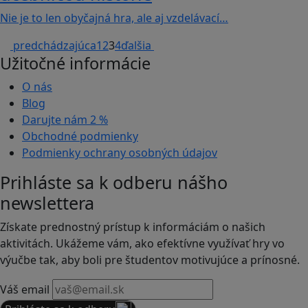
Nie je to len obyčajná hra, ale aj vzdelávací…
predchádzajúca
1
2
3
4
ďalšia
Užitočné informácie
O nás
Blog
Darujte nám
2 %
Obchodné podmienky
Podmienky ochrany osobných údajov
Prihláste sa k odberu nášho
newslettera
Získate prednostný prístup k informáciám o našich
aktivitách. Ukážeme vám, ako efektívne využívať hry vo
výučbe tak, aby boli pre študentov motivujúce a prínosné.
Váš email