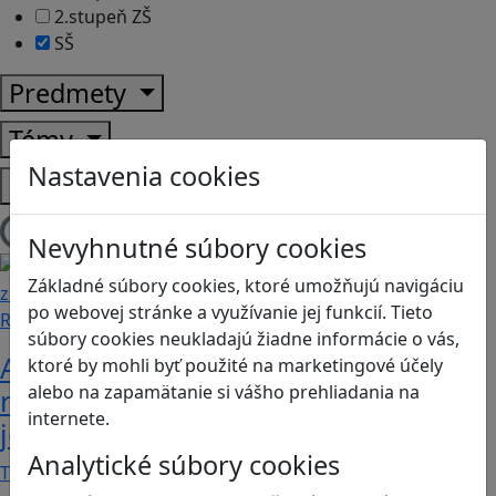
2.stupeň ZŠ
SŠ
Predmety
Témy
Nastavenia cookies
Platformy
Načítam blogy
Nevyhnutné súbory cookies
Základné súbory cookies, ktoré umožňujú navigáciu
po webovej stránke a využívanie jej funkcií. Tieto
Recenzie
súbory cookies neukladajú žiadne informácie o vás,
Ako ovplyvnil komunistický režim
ktoré by mohli byť použité na marketingové účely
alebo na zapamätanie si vášho prehliadania na
rodinné vzťahy? To zistíte v hre „Kto
internete.
je Helena?“.
Analytické súbory cookies
Teta Helena je v rodine jedno veľké tabu a len…