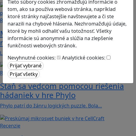
Tieto súbory cookies zhromažďujú informácie o
tom, ako sa používa webová stránka, napríklad
ktoré stránky najčastejšie navštevujete a či ste
Recenzie
narazili na chybové hlásenia. Nezhromažďujú údaje,
ktoré by mohli odhaliť vašu totožnosť. Všetky
Mekorama: Hádanková hra, ktorá
informácie sú anonymné a slúžia na zlepšenie
rozvíja logiku a priestorové myslenie
funkčnosti webových stránok.
Logická hra, ktorá spája jednoduchý dizajn,…
Nevyhnutné cookies:
Analytické cookies:
Recenzie
Staň sa vedcom pomocou riešenia
hádaniek v hre Phylo
Phylo patrí do žánru logických puzzle. Bola…
Recenzie