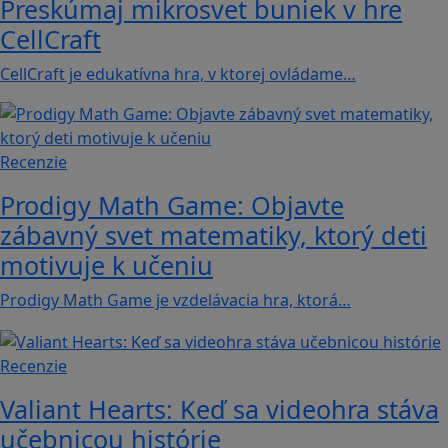
Preskúmaj mikrosvet buniek v hre
CellCraft
CellCraft je edukatívna hra, v ktorej ovládame…
Recenzie
Prodigy Math Game: Objavte
zábavný svet matematiky, ktorý deti
motivuje k učeniu
Prodigy Math Game je vzdelávacia hra, ktorá…
Recenzie
Valiant Hearts: Keď sa videohra stáva
učebnicou histórie