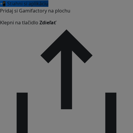
📲 Stiahni si aplikáciu
Pridaj si Gamifactory na plochu
Klepni na tlačidlo
Zdieľať