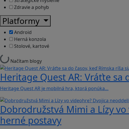
Strategické myslenie
Zdravie a pohyb
Platformy
Android
Herná konzola
Stolové, kartové
Načítam blogy
Heritage Quest AR: Vráťte sa 
Heritage Quest AR je mobilná hra, ktorá ponúka…
Dobrodružstvá Mimi a Lízy vo 
herné postavy