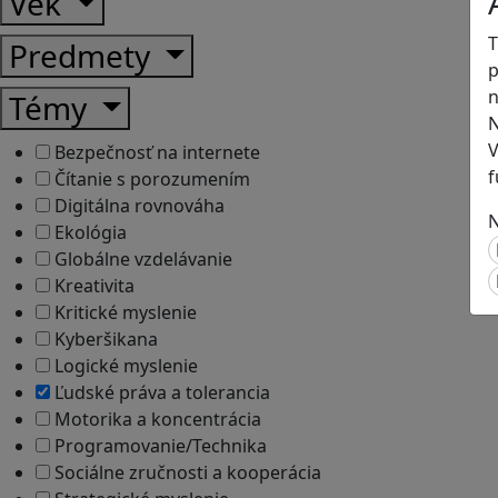
Vek
T
Predmety
p
n
Témy
N
V
Bezpečnosť na internete
f
Čítanie s porozumením
Digitálna rovnováha
N
Ekológia
Globálne vzdelávanie
Kreativita
Kritické myslenie
Kyberšikana
Logické myslenie
Ľudské práva a tolerancia
Motorika a koncentrácia
Programovanie/Technika
Sociálne zručnosti a kooperácia