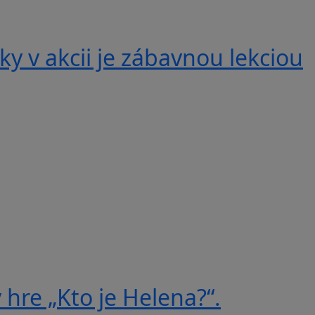
y v akcii je zábavnou lekciou
 hre „Kto je Helena?“.