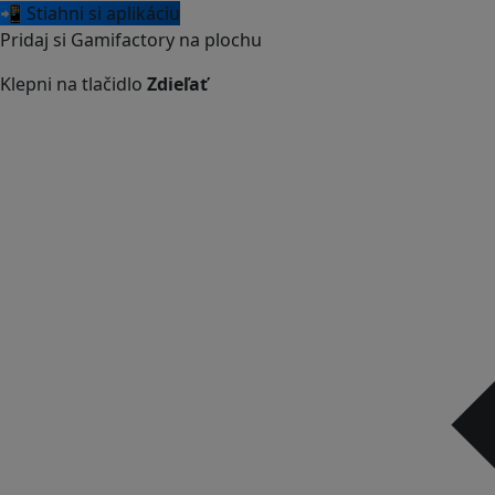
📲 Stiahni si aplikáciu
Pridaj si Gamifactory na plochu
Klepni na tlačidlo
Zdieľať