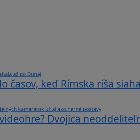
do časov, keď Rímska ríša siah
videohre? Dvojica neoddeliteľ