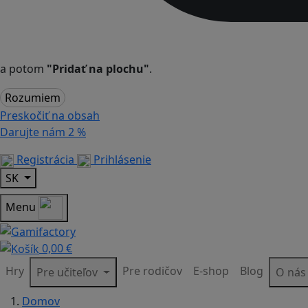
a potom
"Pridať na plochu"
.
Rozumiem
Preskočiť na obsah
Darujte nám
2 %
Registrácia
Prihlásenie
SK
Menu
0,00 €
Hry
Pre rodičov
E-shop
Blog
Pre učiteľov
O ná
Domov