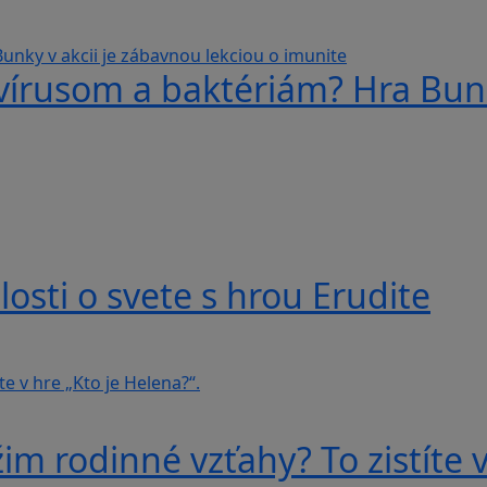
 vírusom a baktériám? Hra Bunk
losti o svete s hrou Erudite
im rodinné vzťahy? To zistíte v