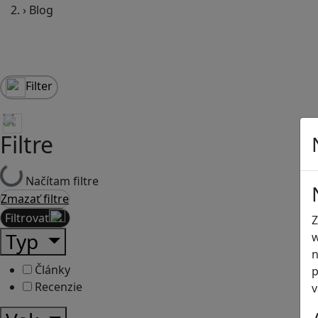
›
Blog
Filter
Filtre
Načítam filtre
Zmazať filtre
Filtrovať
Z
Typ
w
n
Články
p
Recenzie
v