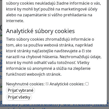
súbory cookies neukladajú žiadne informácie o vás,
Android
ktoré by mohli byť použité na marketingové účely
Herná konzola
alebo na zapamätanie si vášho prehliadania na
Stolové, kartové
internete.
Načítam blogy
Analytické súbory cookies
Tieto súbory cookies zhromažďujú informácie o
tom, ako sa používa webová stránka, napríklad
ktoré stránky najčastejšie navštevujete a či ste
Stanete sa influencerom, keď budete
narazili na chybové hlásenia. Nezhromažďujú údaje,
zdieľať iba pravdivé, nie alternatívne
ktoré by mohli odhaliť vašu totožnosť. Všetky
fakty? Dozviete sa v hre Follow me
informácie sú anonymné a slúžia na zlepšenie
funkčnosti webových stránok.
Hráči a hráčky sa stávajú používateľmi/kami…
Nevyhnutné cookies:
Analytické cookies:
Recenzie
Rébusy sú hlavolamy do vrecka, ktoré