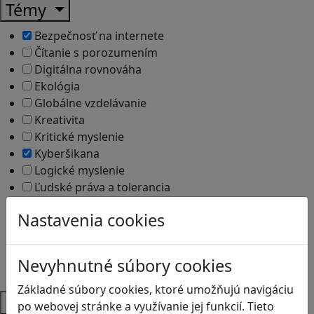
Témy
Bezpečnosť na internete
Čítanie s porozumením
Digitálna rovnováha
Ekológia
Globálne vzdelávanie
Kreativita
Kritické myslenie
Kyberšikana
Logické myslenie
Ľudské práva a tolerancia
Motorika a koncentrácia
Nastavenia cookies
Programovanie/Technika
Sociálne zručnosti a kooperácia
Strategické myslenie
Nevyhnutné súbory cookies
Zdravie a pohyb
Základné súbory cookies, ktoré umožňujú navigáciu
Platformy
po webovej stránke a využívanie jej funkcií. Tieto