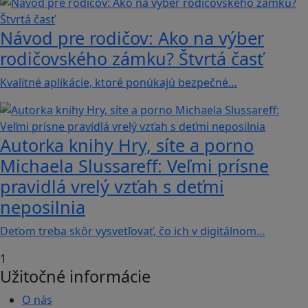
Návod pre rodičov: Ako na výber
rodičovského zámku? Štvrtá časť
Kvalitné aplikácie, ktoré ponúkajú bezpečné…
Autorka knihy Hry, síte a porno
Michaela Slussareff: Veľmi prísne
pravidlá vrelý vzťah s deťmi
neposilnia
Deťom treba skôr vysvetľovať, čo ich v digitálnom…
1
Užitočné informácie
O nás