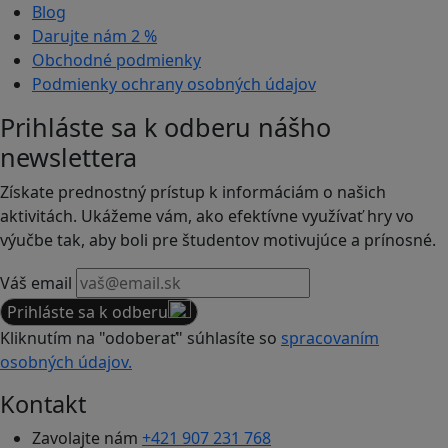
Blog
Darujte nám
2 %
Obchodné podmienky
Podmienky ochrany osobných údajov
Prihláste sa k odberu nášho
newslettera
Získate prednostný prístup k informáciám o našich
aktivitách. Ukážeme vám, ako efektívne využívať hry vo
výučbe tak, aby boli pre študentov motivujúce a prínosné.
Váš email
Prihláste sa k odberu
Kliknutím na "odoberať" súhlasíte so
spracovaním
osobných údajov.
Kontakt
Zavolajte nám
+421 907 231 768