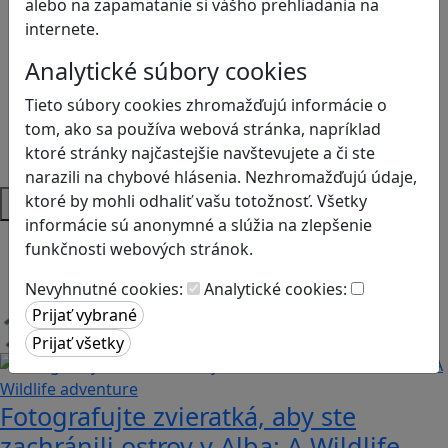
alebo na zapamätanie si vášho prehliadania na
Logické myslenie
internete.
Ľudské práva a tolerancia
Motorika a koncentrácia
Analytické súbory cookies
Programovanie/Technika
Tieto súbory cookies zhromažďujú informácie o
Sociálne zručnosti a kooperácia
tom, ako sa používa webová stránka, napríklad
Strategické myslenie
ktoré stránky najčastejšie navštevujete a či ste
Zdravie a pohyb
narazili na chybové hlásenia. Nezhromažďujú údaje,
Platformy
ktoré by mohli odhaliť vašu totožnosť. Všetky
informácie sú anonymné a slúžia na zlepšenie
Android
funkčnosti webových stránok.
Herná konzola
Nevyhnutné cookies:
Analytické cookies:
Stolové, kartové
Načítam blogy
Fotografujte zvieratká, aby ste
zachránili ostrov v Alba: A Wildlife