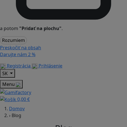
a potom
"Pridať na plochu"
.
Rozumiem
Preskočiť na obsah
Darujte nám
2 %
Registrácia
Prihlásenie
SK
Menu
0,00 €
Domov
›
Blog