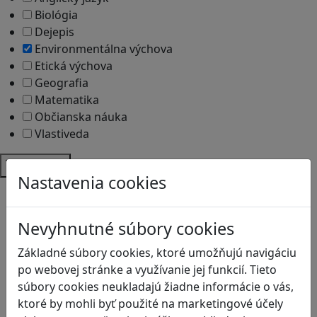
Biológia
Dejepis
Environmentálna výchova
Etická výchova
Geografia
Matematika
Občianska náuka
Vlastiveda
Témy
Nastavenia cookies
Bezpečnosť na internete
Čítanie s porozumením
Nevyhnutné súbory cookies
Digitálna rovnováha
Ekológia
Základné súbory cookies, ktoré umožňujú navigáciu
Globálne vzdelávanie
po webovej stránke a využívanie jej funkcií. Tieto
Kreativita
súbory cookies neukladajú žiadne informácie o vás,
Kritické myslenie
ktoré by mohli byť použité na marketingové účely
Kyberšikana