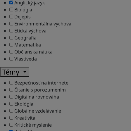
Anglický jazyk
Biológia
Dejepis
Environmentálna výchova
Etická výchova
Geografia
Matematika
Občianska náuka
Vlastiveda
Témy
Bezpečnosť na internete
Čítanie s porozumením
Digitálna rovnováha
Ekológia
Globálne vzdelávanie
Kreativita
Kritické myslenie