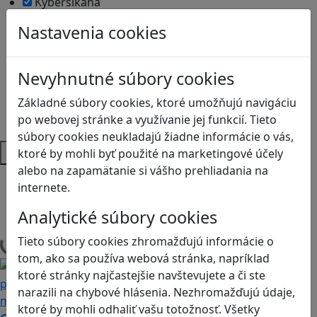
Kyberšikana
Logické myslenie
Nastavenia cookies
Ľudské práva a tolerancia
Motorika a koncentrácia
Programovanie/Technika
Nevyhnutné súbory cookies
Sociálne zručnosti a kooperácia
Základné súbory cookies, ktoré umožňujú navigáciu
Strategické myslenie
po webovej stránke a využívanie jej funkcií. Tieto
Zdravie a pohyb
súbory cookies neukladajú žiadne informácie o vás,
Platformy
ktoré by mohli byť použité na marketingové účely
alebo na zapamätanie si vášho prehliadania na
Android
internete.
Herná konzola
Stolové, kartové
Analytické súbory cookies
Tieto súbory cookies zhromažďujú informácie o
Načítam blogy
tom, ako sa používa webová stránka, napríklad
ktoré stránky najčastejšie navštevujete a či ste
narazili na chybové hlásenia. Nezhromažďujú údaje,
ktoré by mohli odhaliť vašu totožnosť. Všetky