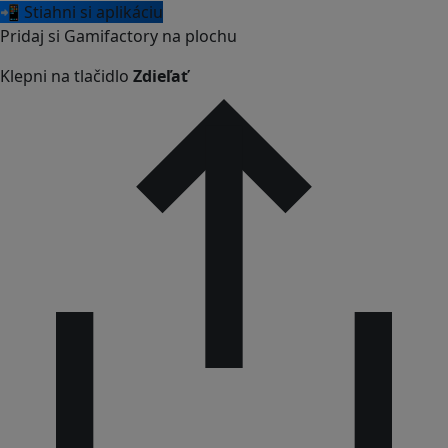
📲 Stiahni si aplikáciu
Pridaj si Gamifactory na plochu
Klepni na tlačidlo
Zdieľať