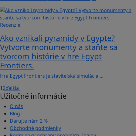
Recenzie
Ako vznikali pyramídy v Egypte?
Vytvorte monumenty a staňte sa
tvorcom histórie v hre Egypt
Frontiers.
Hra Egypt Frontiers je staviteľská simulácia,…
1
2
ďalšia
Užitočné informácie
O nás
Blog
Darujte nám
2 %
Obchodné podmienky
Podmienky ochrany osobných údajov