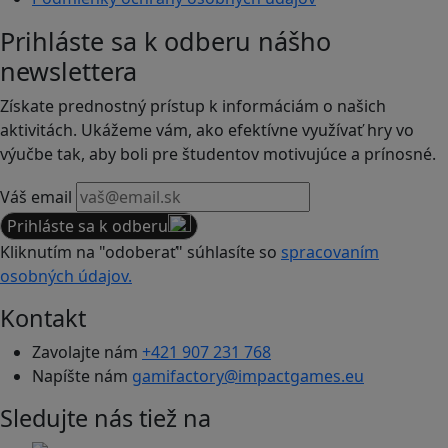
Prihláste sa k odberu nášho
newslettera
Získate prednostný prístup k informáciám o našich
aktivitách. Ukážeme vám, ako efektívne využívať hry vo
výučbe tak, aby boli pre študentov motivujúce a prínosné.
Váš email
Prihláste sa k odberu
Kliknutím na "odoberať" súhlasíte so
spracovaním
osobných údajov.
Kontakt
Zavolajte nám
+421 907 231 768
Napíšte nám
gamifactory@impactgames.eu
Sledujte nás tiež na