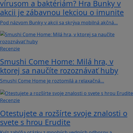
vírusom a baktériám? Hra Bunky v
akcii je zábavnou lekciou o imunite
Pod názvom Bunky v akcii sa skrýva mobilná akčná…
Recenzie
Smushi Come Home: Milá hra, v
ktorej sa naučíte rozoznávať huby
Smushi Come Home je roztomilá a relaxačná…
Recenzie
Otestujete a rozšírte svoje znalosti o
svete s hrou Erudite
Kvíz zahŕňa otázky z mnohých vedných odborov a…