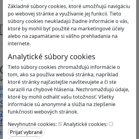
Sociálne zručnosti a kooperácia
Základné súbory cookies, ktoré umožňujú navigáciu
Strategické myslenie
po webovej stránke a využívanie jej funkcií. Tieto
Zdravie a pohyb
súbory cookies neukladajú žiadne informácie o vás,
Platformy
ktoré by mohli byť použité na marketingové účely
alebo na zapamätanie si vášho prehliadania na
Android
internete.
Herná konzola
Analytické súbory cookies
Stolové, kartové
Tieto súbory cookies zhromažďujú informácie o
Načítam blogy
tom, ako sa používa webová stránka, napríklad
ktoré stránky najčastejšie navštevujete a či ste
narazili na chybové hlásenia. Nezhromažďujú údaje,
ktoré by mohli odhaliť vašu totožnosť. Všetky
Stanete sa influencerom, keď budete
informácie sú anonymné a slúžia na zlepšenie
zdieľať iba pravdivé, nie alternatívne
funkčnosti webových stránok.
fakty? Dozviete sa v hre Follow me
Nevyhnutné cookies:
Analytické cookies:
Hráči a hráčky sa stávajú používateľmi/kami…