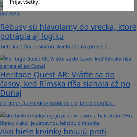
Recenzie
Rébusy sú hlavolamy do vrecka, ktoré
potrápia aj logiku
Tieto kartičky poskytnú skvelú zábavu pre celú…
Heritage Quest AR: Vráťte sa do
časov, keď Rímska ríša siahala až po
Dunaj
Heritage Quest AR je mobilná hra, ktorá ponúka…
Ako biele krvinky bojujú proti