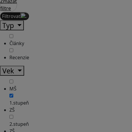
Zmazať
filtre
Filtrovať
Typ
Články
Recenzie
Vek
MŠ
1.stupeň
ZŠ
2.stupeň
ZŠ