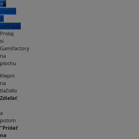
📲
Stiahni
si
aplikáciu
Pridaj
si
Gamifactory
na
plochu
Klepni
na
tlačidlo
Zdieľať
a
potom
"Pridať
na