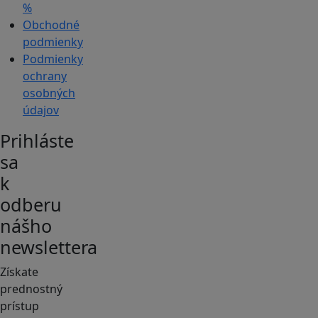
%
Obchodné
podmienky
Podmienky
ochrany
osobných
údajov
Prihláste
sa
k
odberu
nášho
newslettera
Získate
prednostný
prístup