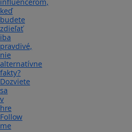
influencerom,
keď
budete
zdieľať
iba
pravdivé,
nie
alternatívne
fakty?
Dozviete
sa
v
hre
Follow
me