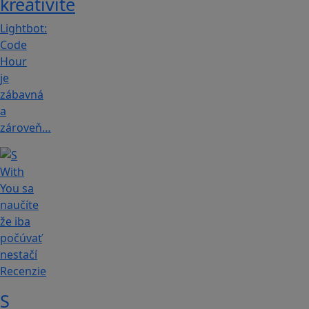
kreativite
Lightbot:
Code
Hour
je
zábavná
a
zároveň…
Recenzie
S