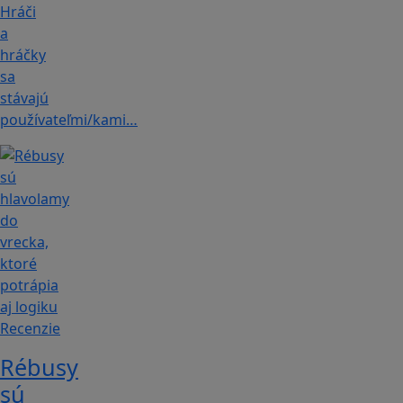
Hráči
a
hráčky
sa
stávajú
používateľmi/kami…
Recenzie
Rébusy
sú