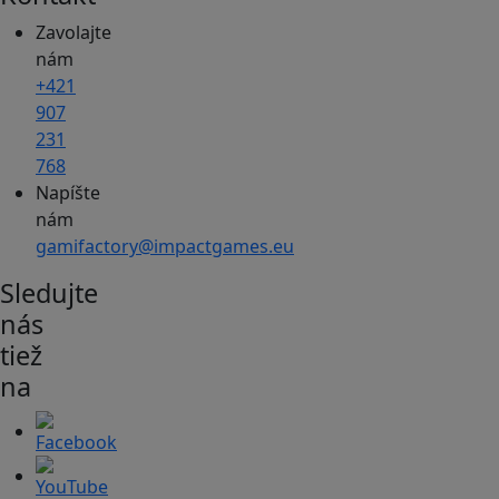
Zavolajte
nám
+421
907
231
768
Napíšte
nám
gamifactory@impactgames.eu
Sledujte
nás
tiež
na