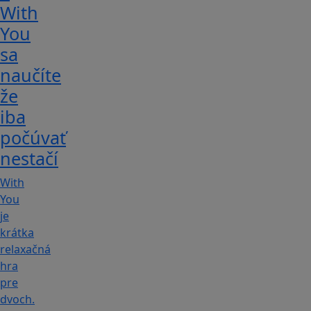
With
You
sa
naučíte
že
iba
počúvať
nestačí
With
You
je
krátka
relaxačná
hra
pre
dvoch.