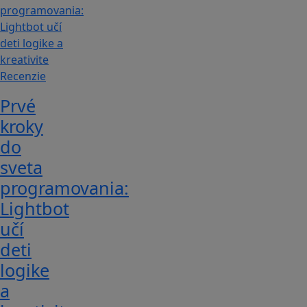
Recenzie
Prvé
kroky
do
sveta
programovania:
Lightbot
učí
deti
logike
a