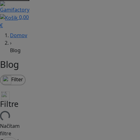
0,00
€
Domov
›
Blog
Blog
Filter
Filtre
Načítam
filtre