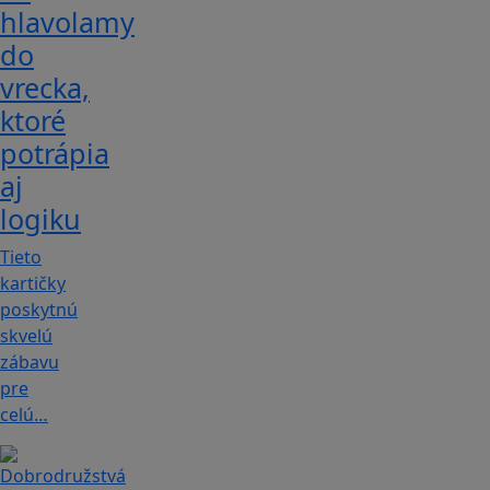
hlavolamy
do
vrecka,
ktoré
potrápia
aj
logiku
Tieto
kartičky
poskytnú
skvelú
zábavu
pre
celú…