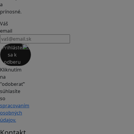
a
prínosné.
Váš
email
Prihláste
sa k
odberu
Kliknutím
na
"odoberať"
súhlasíte
so
spracovaním
osobných
údajov.
Kontakt