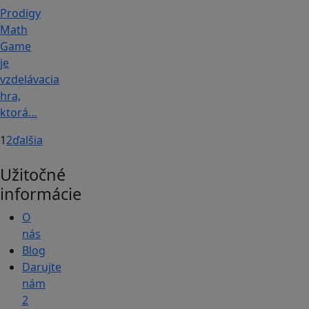
Prodigy
Math
Game
je
vzdelávacia
hra,
ktorá…
1
2
ďalšia
Užitočné
informácie
O
nás
Blog
Darujte
nám
2