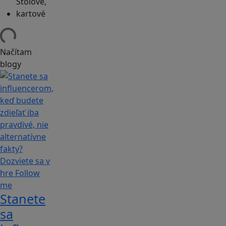
Stolové,
kartové
Načítam
blogy
Stanete
sa