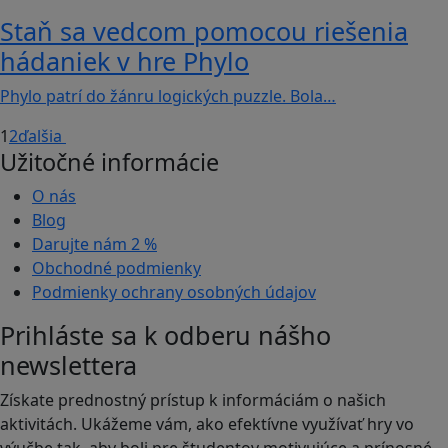
Staň sa vedcom pomocou riešenia
hádaniek v hre Phylo
Phylo patrí do žánru logických puzzle. Bola…
1
2
ďalšia
Užitočné informácie
O nás
Blog
Darujte nám
2 %
Obchodné podmienky
Podmienky ochrany osobných údajov
Prihláste sa k odberu nášho
newslettera
Získate prednostný prístup k informáciám o našich
aktivitách. Ukážeme vám, ako efektívne využívať hry vo
výučbe tak, aby boli pre študentov motivujúce a prínosné.