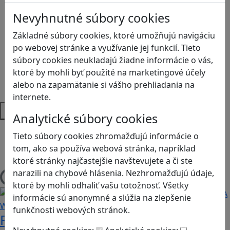
Kyberšikana
Logické myslenie
Nevyhnutné súbory cookies
Ľudské práva a tolerancia
Základné súbory cookies, ktoré umožňujú navigáciu
Motorika a koncentrácia
po webovej stránke a využívanie jej funkcií. Tieto
Programovanie/Technika
súbory cookies neukladajú žiadne informácie o vás,
Sociálne zručnosti a kooperácia
ktoré by mohli byť použité na marketingové účely
Strategické myslenie
alebo na zapamätanie si vášho prehliadania na
Zdravie a pohyb
internete.
Platformy
Analytické súbory cookies
Android
Tieto súbory cookies zhromažďujú informácie o
Herná konzola
tom, ako sa používa webová stránka, napríklad
Stolové, kartové
ktoré stránky najčastejšie navštevujete a či ste
narazili na chybové hlásenia. Nezhromažďujú údaje,
Načítam blogy
ktoré by mohli odhaliť vašu totožnosť. Všetky
informácie sú anonymné a slúžia na zlepšenie
funkčnosti webových stránok.
Fotografujte zvieratká, aby ste