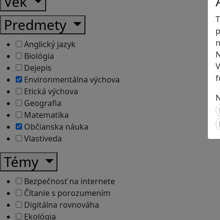
Vek
T
Predmety
p
n
Anglický jazyk
N
Biológia
V
Dejepis
f
Environmentálna výchova
Etická výchova
N
Geografia
Matematika
Občianska náuka
Vlastiveda
Témy
Bezpečnosť na internete
Čítanie s porozumením
Digitálna rovnováha
Ekológia