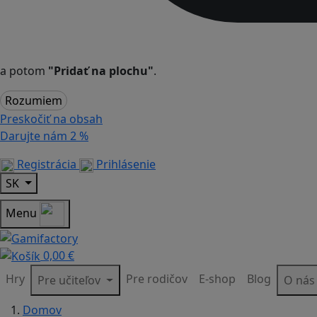
a potom
"Pridať na plochu"
.
Rozumiem
Preskočiť na obsah
Darujte nám
2 %
Registrácia
Prihlásenie
SK
Menu
0,00 €
Hry
Pre rodičov
E-shop
Blog
Pre učiteľov
O ná
Domov