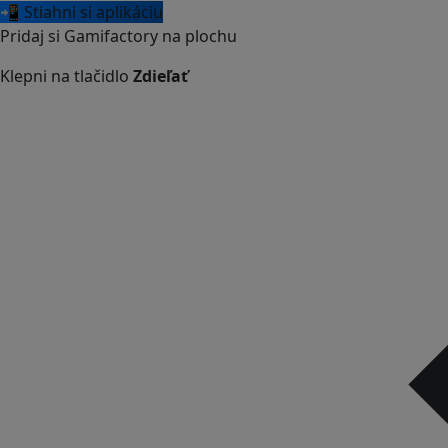
📲 Stiahni si aplikáciu
Pridaj si Gamifactory na plochu
Klepni na tlačidlo
Zdieľať