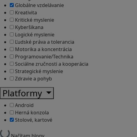
Globálne vzdelávanie
Kreativita
Kritické myslenie
Kyberšikana
Logické myslenie
Ľudské práva a tolerancia
Motorika a koncentrácia
Programovanie/Technika
Sociálne zručnosti a kooperácia
Strategické myslenie
Zdravie a pohyb
Platformy
Android
Herná konzola
Stolové, kartové
Načítam blogy