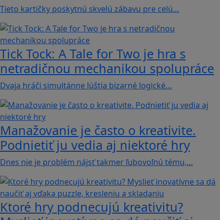
Tieto kartičky poskytnú skvelú zábavu pre celú…
Tick Tock: A Tale for Tw‪o je hra s
netradičnou mechanikou spolupráce
Dvaja hráči simultánne lúštia bizarné logické…
Manažovanie je často o kreativite.
Podnietiť ju vedia aj niektoré hry
Dnes nie je problém nájsť takmer ľubovoľnú tému,…
Ktoré hry podnecujú kreativitu?