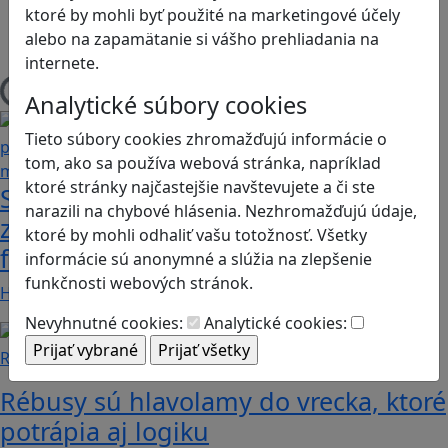
ktoré by mohli byť použité na marketingové účely
Herná konzola
alebo na zapamätanie si vášho prehliadania na
Stolové, kartové
internete.
Načítam blogy
Analytické súbory cookies
Tieto súbory cookies zhromažďujú informácie o
tom, ako sa používa webová stránka, napríklad
ktoré stránky najčastejšie navštevujete a či ste
Stanete sa influencerom, keď budete
narazili na chybové hlásenia. Nezhromažďujú údaje,
zdieľať iba pravdivé, nie alternatívne
ktoré by mohli odhaliť vašu totožnosť. Všetky
fakty? Dozviete sa v hre Follow me
informácie sú anonymné a slúžia na zlepšenie
funkčnosti webových stránok.
Hráči a hráčky sa stávajú používateľmi/kami…
Nevyhnutné cookies:
Analytické cookies:
Recenzie
Rébusy sú hlavolamy do vrecka, ktoré
potrápia aj logiku