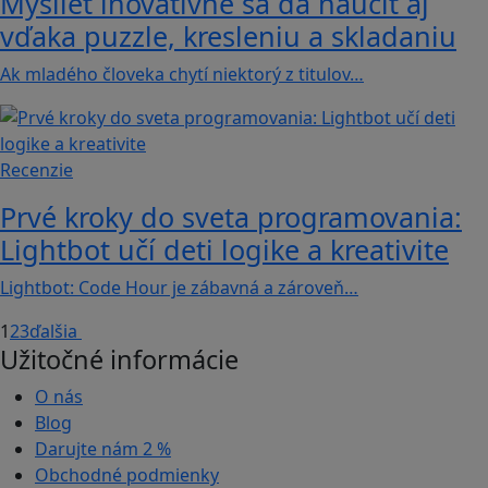
Myslieť inovatívne sa dá naučiť aj
vďaka puzzle, kresleniu a skladaniu
Ak mladého človeka chytí niektorý z titulov…
Recenzie
Prvé kroky do sveta programovania:
Lightbot učí deti logike a kreativite
Lightbot: Code Hour je zábavná a zároveň…
1
2
3
ďalšia
Užitočné informácie
O nás
Blog
Darujte nám
2 %
Obchodné podmienky