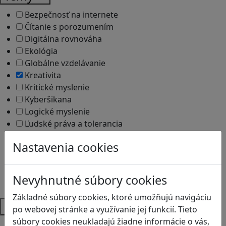
Bezpečnosť na internete
Čítanie s porozumením
Digitálna rovnováha
Ekológia
Globálne vzdelávanie
Kreativita
Kritické myslenie
Kyberšikana
Logické myslenie
Ľudské práva a tolerancia
Motorika a koncentrácia
Nastavenia cookies
Programovanie/Technika
Sociálne zručnosti a kooperácia
Strategické myslenie
Nevyhnutné súbory cookies
Zdravie a pohyb
Základné súbory cookies, ktoré umožňujú navigáciu
Platformy
po webovej stránke a využívanie jej funkcií. Tieto
súbory cookies neukladajú žiadne informácie o vás,
Android