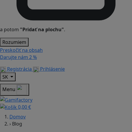
a potom
"Pridať na plochu"
.
Rozumiem
Preskočiť na obsah
Darujte nám
2 %
Registrácia
Prihlásenie
SK
Menu
0,00 €
Domov
›
Blog