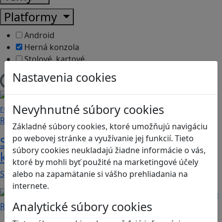
Platformy
Android
Herná konzola
Stolové, kartové
Nastavenia cookies
Načítam blogy
Nevyhnutné súbory cookies
Recenzie
Základné súbory cookies, ktoré umožňujú navigáciu
po webovej stránke a využívanie jej funkcií. Tieto
Smushi Come Home: Milá hra, v
súbory cookies neukladajú žiadne informácie o vás,
ktorej sa naučíte rozoznávať huby
ktoré by mohli byť použité na marketingové účely
alebo na zapamätanie si vášho prehliadania na
Smushi Come Home je roztomilá a relaxačná…
internete.
Analytické súbory cookies
Recenzie