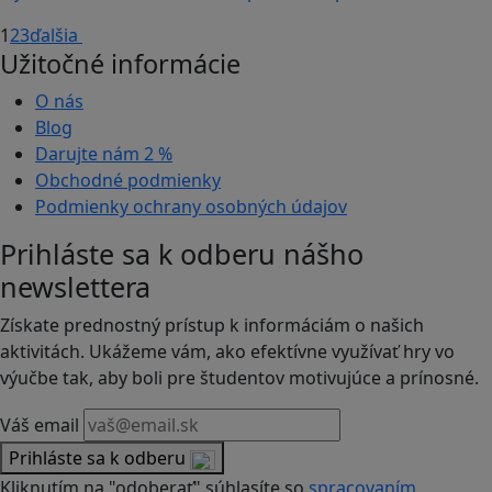
1
2
3
ďalšia
Užitočné informácie
O nás
Blog
Darujte nám
2 %
Obchodné podmienky
Podmienky ochrany osobných údajov
Prihláste sa k odberu nášho
newslettera
Získate prednostný prístup k informáciám o našich
aktivitách. Ukážeme vám, ako efektívne využívať hry vo
výučbe tak, aby boli pre študentov motivujúce a prínosné.
Váš email
Prihláste sa k odberu
Kliknutím na "odoberať" súhlasíte so
spracovaním