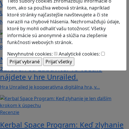
Tieto súbory cookies zhromažďujú informácie o
Valiant Hearts: Keď sa videohra stáva
tom, ako sa používa webová stránka, napríklad
učebnicou histórie
ktoré stránky najčastejšie navštevujete a či ste
narazili na chybové hlásenia. Nezhromažďujú údaje,
Nie je to len obyčajná hra, ale aj vzdelávací…
ktoré by mohli odhaliť vašu totožnosť. Všetky
informácie sú anonymné a slúžia na zlepšenie
funkčnosti webových stránok.
Recenzie
Nevyhnutné cookies:
Analytické cookies:
Naučíte sa spolupracovať v tíme a
zároveň sa zabavíte. To všetko
nájdete v hre Unrailed.
Hra Unrailed je kooperatívna digitálna hra, v…
Recenzie
Kerbal Space Program: Keď zlyhanie