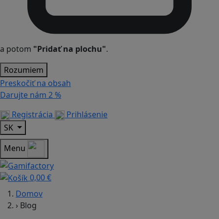
a potom
"Pridať na plochu"
.
Rozumiem
Preskočiť na obsah
Darujte nám
2 %
Registrácia
Prihlásenie
SK
Menu
0,00 €
Domov
›
Blog