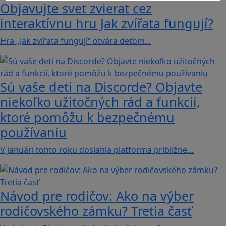
Objavujte svet zvierat cez
interaktívnu hru Jak zvířata fungují?
Hra „Jak zvířata fungují“ otvára deťom…
Sú vaše deti na Discorde? Objavte
niekoľko užitočných rád a funkcií,
ktoré pomôžu k bezpečnému
používaniu
V januári tohto roku dosiahla platforma približne…
Návod pre rodičov: Ako na výber
rodičovského zámku? Tretia časť