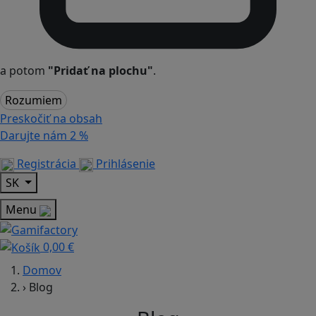
a potom
"Pridať na plochu"
.
Rozumiem
Preskočiť na obsah
Darujte nám
2 %
Registrácia
Prihlásenie
SK
Menu
0,00 €
Domov
›
Blog