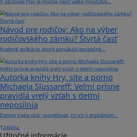
V obchode Play je možné nájsť veľké množstvo…
Návod pre rodičov: Ako na výber
rodičovského zámku? Štvrtá časť
Kvalitné aplikácie, ktoré ponúkajú bezpečné…
Autorka knihy Hry, síte a porno
Michaela Slussareff: Veľmi prísne
pravidlá vrelý vzťah s deťmi
neposilnia
Deťom treba skôr vysvetľovať, čo ich v digitálnom…
1
2
ďalšia
Užitočné informácie