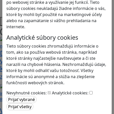
po webovej stránke a využívanie jej funkcií. Tieto
Strategické myslenie
súbory cookies neukladajú žiadne informácie o vás,
Zdravie a pohyb
ktoré by mohli byť použité na marketingové účely
Platformy
alebo na zapamätanie si vášho prehliadania na
internete.
Načítam blogy
Analytické súbory cookies
Tieto súbory cookies zhromažďujú informácie o
Dobrodružstvá Mimi a Lízy vo
tom, ako sa používa webová stránka, napríklad
ktoré stránky najčastejšie navštevujete a či ste
videohre? Dvojica neoddeliteľných
narazili na chybové hlásenia. Nezhromažďujú údaje,
kamarátok už aj ako herné postavy
ktoré by mohli odhaliť vašu totožnosť. Všetky
informácie sú anonymné a slúžia na zlepšenie
Značku Mimi a Líza by sme mohli označiť priam za…
funkčnosti webových stránok.
Nevyhnutné cookies:
Analytické cookies:
Recenzie
Vzdelávacie dobrodružstvo: