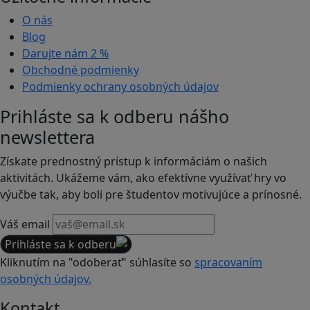
O nás
Blog
Darujte nám
2 %
Obchodné podmienky
Podmienky ochrany osobných údajov
Prihláste sa k odberu nášho
newslettera
Získate prednostný prístup k informáciám o našich
aktivitách. Ukážeme vám, ako efektívne využívať hry vo
výučbe tak, aby boli pre študentov motivujúce a prínosné.
Váš email
Prihláste sa k odberu
Kliknutím na "odoberať" súhlasíte so
spracovaním
osobných údajov.
Kontakt