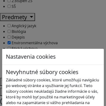
2.stupeň ZŠ
SŠ
Predmety
Anglický jazyk
Biológia
Dejepis
Environmentálna výchova
Etická výchova
Geografia
Nastavenia cookies
Matematika
Občianska náuka
Nevyhnutné súbory cookies
Vlastiveda
Základné súbory cookies, ktoré umožňujú navigáciu
Témy
po webovej stránke a využívanie jej funkcií. Tieto
Platformy
súbory cookies neukladajú žiadne informácie o vás,
ktoré by mohli byť použité na marketingové účely
alebo na zapamätanie si vášho prehliadania na
Načítam blogy