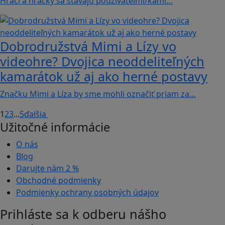
Hráči a hráčky sa stávajú používateľmi/kami…
Dobrodružstvá Mimi a Lízy vo
videohre? Dvojica neoddeliteľných
kamarátok už aj ako herné postavy
Značku Mimi a Líza by sme mohli označiť priam za…
1
2
3
...
5
ďalšia
Užitočné informácie
O nás
Blog
Darujte nám
2 %
Obchodné podmienky
Podmienky ochrany osobných údajov
Prihláste sa k odberu nášho