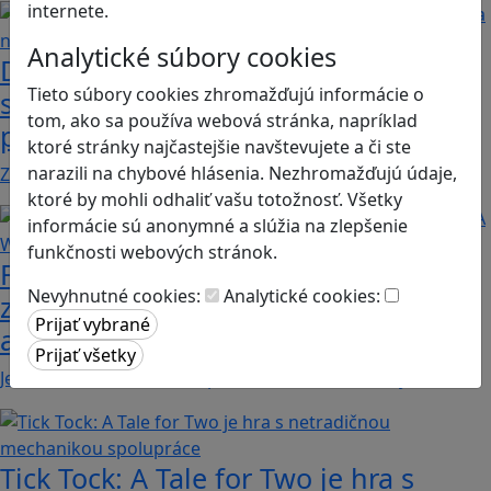
internete.
Analytické súbory cookies
Desatoro rád pre rodičov, ako sa hrať
Tieto súbory cookies zhromažďujú informácie o
s deťmi videohry a nastavovať
tom, ako sa používa webová stránka, napríklad
pravidlá
ktoré stránky najčastejšie navštevujete a či ste
narazili na chybové hlásenia. Nezhromažďujú údaje,
Zohľadňovať treba vývinové špecifiká detí, a…
ktoré by mohli odhaliť vašu totožnosť. Všetky
informácie sú anonymné a slúžia na zlepšenie
funkčnosti webových stránok.
Fotografujte zvieratká, aby ste
Nevyhnutné cookies:
Analytické cookies:
zachránili ostrov v Alba: A Wildlife
adventure
Jednoduchá hra, vhodná pre kohokoľvek z rodiny,…
Tick Tock: A Tale for Tw‪o je hra s