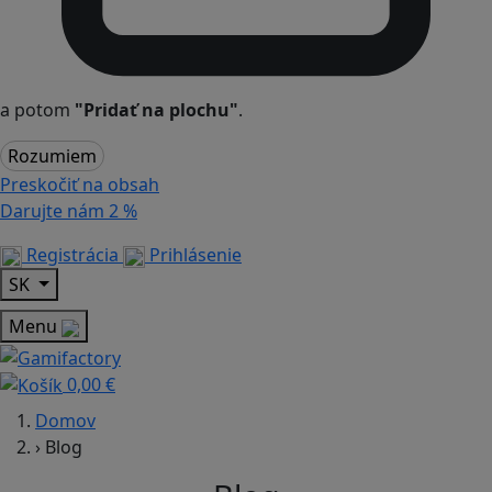
a potom
"Pridať na plochu"
.
Rozumiem
Preskočiť na obsah
Darujte nám
2 %
Registrácia
Prihlásenie
SK
Menu
0,00 €
Domov
›
Blog