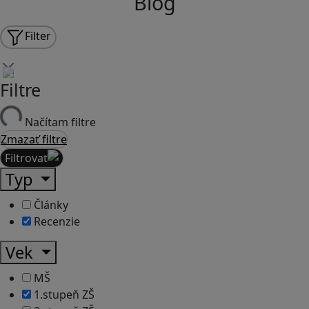
Blog
Filter
Filtre
Načítam filtre
Zmazať filtre
Filtrovať
Typ
Články
Recenzie
Vek
MŠ
1.stupeň ZŠ