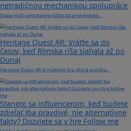
netradičnou mechanikou spolupráce
Dvaja hráči simultánne lúštia bizarné logické…
Heritage Quest AR: Vráťte sa do
časov, keď Rímska ríša siahala až po
Dunaj
Heritage Quest AR je mobilná hra, ktorá ponúka…
Stanete sa influencerom, keď budete
zdieľať iba pravdivé, nie alternatívne
fakty? Dozviete sa v hre Follow me