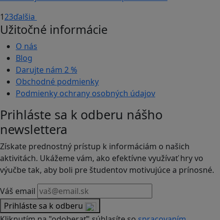
1
2
3
ďalšia
Užitočné informácie
O nás
Blog
Darujte nám
2 %
Obchodné podmienky
Podmienky ochrany osobných údajov
Prihláste sa k odberu nášho
newslettera
Získate prednostný prístup k informáciám o našich
aktivitách. Ukážeme vám, ako efektívne využívať hry vo
výučbe tak, aby boli pre študentov motivujúce a prínosné.
Váš email
Prihláste sa k odberu
Kliknutím na "odoberať" súhlasíte so
spracovaním