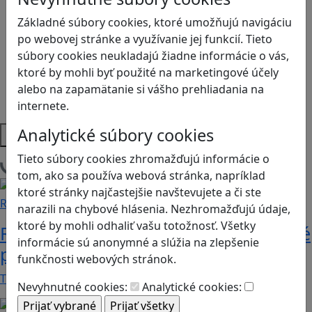
Logické myslenie
Ľudské práva a tolerancia
Základné súbory cookies, ktoré umožňujú navigáciu
Motorika a koncentrácia
po webovej stránke a využívanie jej funkcií. Tieto
Programovanie/Technika
súbory cookies neukladajú žiadne informácie o vás,
Sociálne zručnosti a kooperácia
ktoré by mohli byť použité na marketingové účely
Strategické myslenie
alebo na zapamätanie si vášho prehliadania na
Zdravie a pohyb
internete.
Analytické súbory cookies
Platformy
Tieto súbory cookies zhromažďujú informácie o
Načítam blogy
tom, ako sa používa webová stránka, napríklad
ktoré stránky najčastejšie navštevujete a či ste
Recenzie
narazili na chybové hlásenia. Nezhromažďujú údaje,
ktoré by mohli odhaliť vašu totožnosť. Všetky
Rébusy sú hlavolamy do vrecka, ktoré
informácie sú anonymné a slúžia na zlepšenie
potrápia aj logiku
funkčnosti webových stránok.
Tieto kartičky poskytnú skvelú zábavu pre celú…
Nevyhnutné cookies:
Analytické cookies: