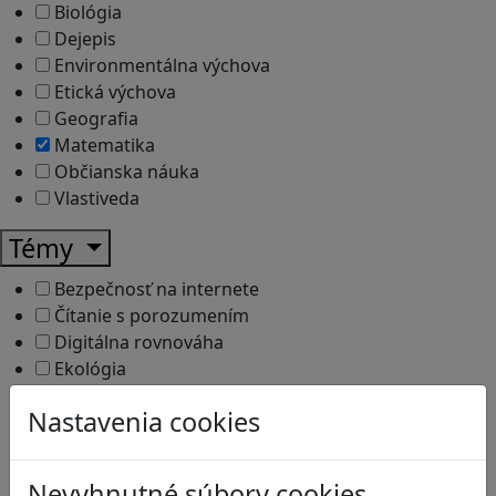
Biológia
Dejepis
Environmentálna výchova
Etická výchova
Geografia
Matematika
Občianska náuka
Vlastiveda
Témy
Bezpečnosť na internete
Čítanie s porozumením
Digitálna rovnováha
Ekológia
Globálne vzdelávanie
Nastavenia cookies
Kreativita
Kritické myslenie
Kyberšikana
Nevyhnutné súbory cookies