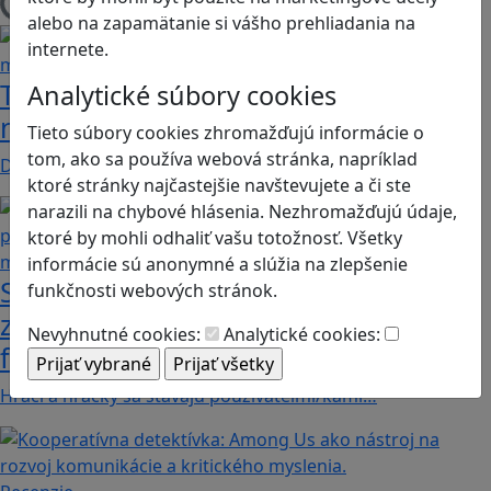
Načítam blogy
alebo na zapamätanie si vášho prehliadania na
internete.
Tick Tock: A Tale for Tw‪o je hra s
Analytické súbory cookies
netradičnou mechanikou spolupráce
Tieto súbory cookies zhromažďujú informácie o
tom, ako sa používa webová stránka, napríklad
Dvaja hráči simultánne lúštia bizarné logické…
ktoré stránky najčastejšie navštevujete a či ste
narazili na chybové hlásenia. Nezhromažďujú údaje,
ktoré by mohli odhaliť vašu totožnosť. Všetky
informácie sú anonymné a slúžia na zlepšenie
Stanete sa influencerom, keď budete
funkčnosti webových stránok.
zdieľať iba pravdivé, nie alternatívne
Nevyhnutné cookies:
Analytické cookies:
fakty? Dozviete sa v hre Follow me
Hráči a hráčky sa stávajú používateľmi/kami…