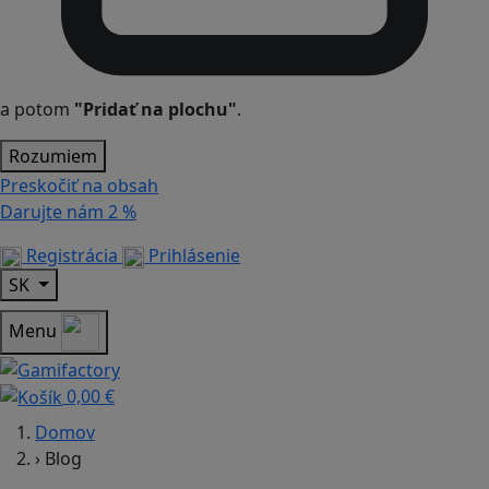
a potom
"Pridať na plochu"
.
Rozumiem
Preskočiť na obsah
Darujte nám
2 %
Registrácia
Prihlásenie
SK
Menu
0,00 €
Domov
›
Blog