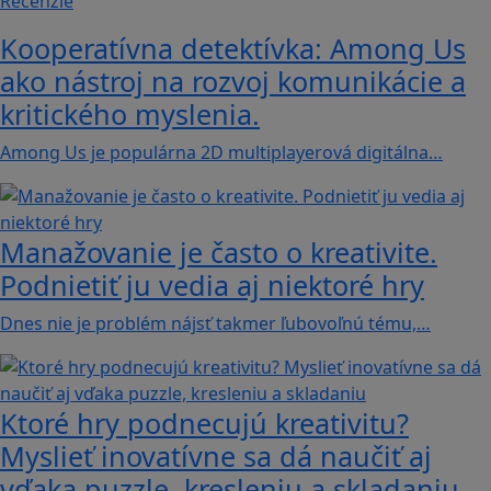
Recenzie
Kooperatívna detektívka: Among Us
ako nástroj na rozvoj komunikácie a
kritického myslenia.
Among Us je populárna 2D multiplayerová digitálna…
Manažovanie je často o kreativite.
Podnietiť ju vedia aj niektoré hry
Dnes nie je problém nájsť takmer ľubovoľnú tému,…
Ktoré hry podnecujú kreativitu?
Myslieť inovatívne sa dá naučiť aj
vďaka puzzle, kresleniu a skladaniu