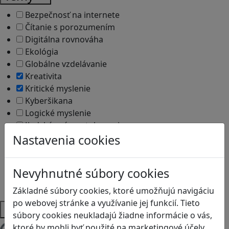
Bezpečnosť na internete
Čítanie s porozumením
Digitálna rovnováha
Ekológia
Globálne vzdelávanie
Kreativita
Kritické myslenie
Kyberšikana
Logické myslenie
Ľudské práva a tolerancia
Motorika a koncentrácia
Nastavenia cookies
Programovanie/Technika
Sociálne zručnosti a kooperácia
Nevyhnutné súbory cookies
Strategické myslenie
Zdravie a pohyb
Základné súbory cookies, ktoré umožňujú navigáciu
po webovej stránke a využívanie jej funkcií. Tieto
Platformy
súbory cookies neukladajú žiadne informácie o vás,
ktoré by mohli byť použité na marketingové účely