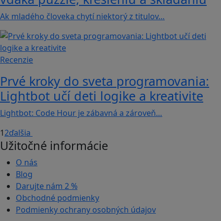
Ak mladého človeka chytí niektorý z titulov…
Recenzie
Prvé kroky do sveta programovania:
Lightbot učí deti logike a kreativite
Lightbot: Code Hour je zábavná a zároveň…
1
2
ďalšia
Užitočné informácie
O nás
Blog
Darujte nám
2 %
Obchodné podmienky
Podmienky ochrany osobných údajov