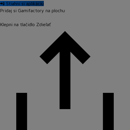
📲 Stiahni si aplikáciu
Pridaj si Gamifactory na plochu
Klepni na tlačidlo
Zdieľať