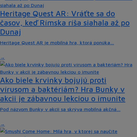
Heritage Quest AR: Vráťte sa do
časov, keď Rímska ríša siahala až po
Dunaj
Heritage Quest AR je mobilná hra, ktorá ponúka…
Ako biele krvinky bojujú proti
vírusom a baktériám? Hra Bunky v
akcii je zábavnou lekciou o imunite
Pod názvom Bunky v akcii sa skrýva mobilná akčná…