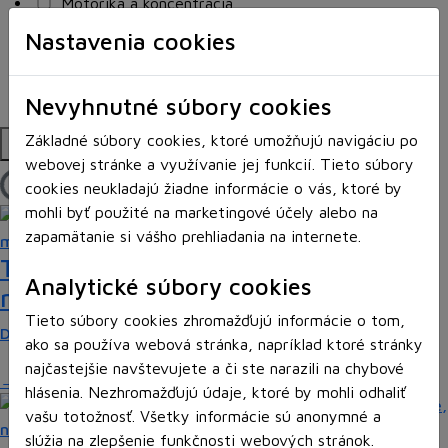
Motorika a koncentrácia
Programovanie/Technika
Nastavenia cookies
Sociálne zručnosti a kooperácia
Strategické myslenie
Zdravie a pohyb
Nevyhnutné súbory cookies
Platformy
Základné súbory cookies, ktoré umožňujú navigáciu po
webovej stránke a využívanie jej funkcií. Tieto súbory
cookies neukladajú žiadne informácie o vás, ktoré by
Načítam blogy
mohli byť použité na marketingové účely alebo na
zapamätanie si vášho prehliadania na internete.
Tick Tock: A Tale for Tw‪o je hra s
Analytické súbory cookies
netradičnou mechanikou spolupráce
Tieto súbory cookies zhromažďujú informácie o tom,
Dvaja hráči simultánne lúštia bizarné logické…
ako sa používa webová stránka, napríklad ktoré stránky
najčastejšie navštevujete a či ste narazili na chybové
hlásenia. Nezhromažďujú údaje, ktoré by mohli odhaliť
vašu totožnosť. Všetky informácie sú anonymné a
slúžia na zlepšenie funkčnosti webových stránok.