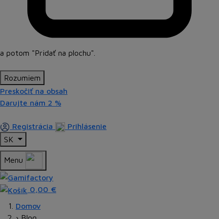
a potom
"Pridať na plochu"
.
Rozumiem
Preskočiť na obsah
Darujte nám
2 %
Registrácia
Prihlásenie
SK
Menu
0,00 €
Domov
›
Blog