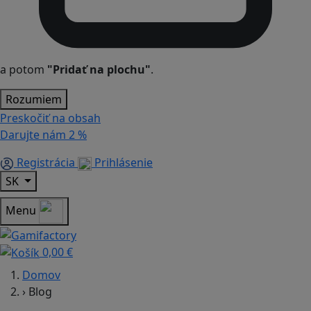
a potom
"Pridať na plochu"
.
Rozumiem
Preskočiť na obsah
Darujte nám
2 %
Registrácia
Prihlásenie
SK
Menu
0,00 €
Domov
›
Blog