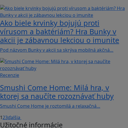
Ako biele krvinky bojujú proti
vírusom a baktériám? Hra Bunky v
akcii je zábavnou lekciou o imunite
Pod názvom Bunky v akcii sa skrýva mobilná akčná…
Recenzie
Smushi Come Home: Milá hra, v
ktorej sa naučíte rozoznávať huby
Smushi Come Home je roztomilá a relaxačná…
1
2
3
ďalšia
Užitočné informácie