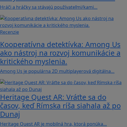
Hráči a hráčky sa stávajú používateľmi/kami…
Recenzie
Kooperatívna detektívka: Among Us
ako nástroj na rozvoj komunikácie a
kritického myslenia.
Among Us je populárna 2D multiplayerová digitálna…
Heritage Quest AR: Vráťte sa do
časov, keď Rímska ríša siahala až po
Dunaj
Heritage Quest AR je mobilná hra, ktorá ponúka…