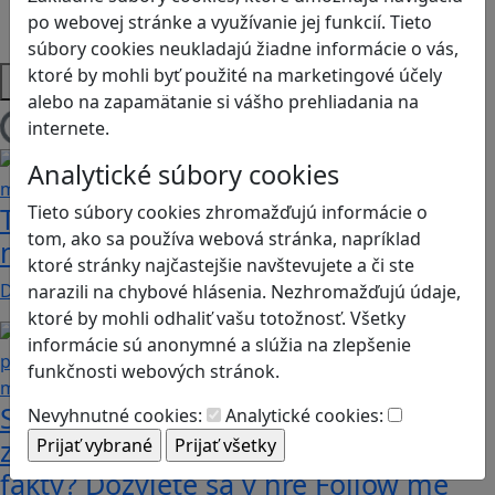
Strategické myslenie
po webovej stránke a využívanie jej funkcií. Tieto
Zdravie a pohyb
súbory cookies neukladajú žiadne informácie o vás,
ktoré by mohli byť použité na marketingové účely
Platformy
alebo na zapamätanie si vášho prehliadania na
internete.
Načítam blogy
Analytické súbory cookies
Tick Tock: A Tale for Tw‪o je hra s
Tieto súbory cookies zhromažďujú informácie o
tom, ako sa používa webová stránka, napríklad
netradičnou mechanikou spolupráce
ktoré stránky najčastejšie navštevujete a či ste
Dvaja hráči simultánne lúštia bizarné logické…
narazili na chybové hlásenia. Nezhromažďujú údaje,
ktoré by mohli odhaliť vašu totožnosť. Všetky
informácie sú anonymné a slúžia na zlepšenie
funkčnosti webových stránok.
Stanete sa influencerom, keď budete
Nevyhnutné cookies:
Analytické cookies:
zdieľať iba pravdivé, nie alternatívne
fakty? Dozviete sa v hre Follow me