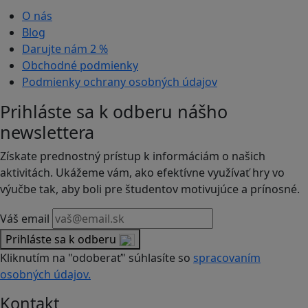
O nás
Blog
Darujte nám
2 %
Obchodné podmienky
Podmienky ochrany osobných údajov
Prihláste sa k odberu nášho
newslettera
Získate prednostný prístup k informáciám o našich
aktivitách. Ukážeme vám, ako efektívne využívať hry vo
výučbe tak, aby boli pre študentov motivujúce a prínosné.
Váš email
Prihláste sa k odberu
Kliknutím na "odoberať" súhlasíte so
spracovaním
osobných údajov.
Kontakt