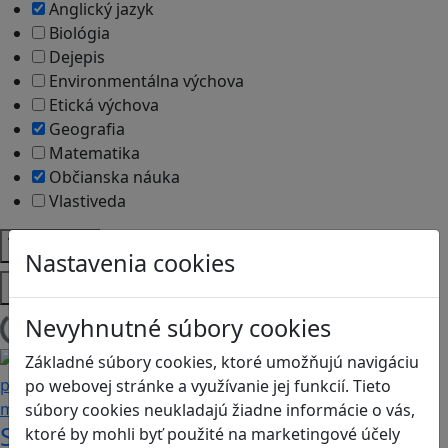
Anglický jazyk
Biológia
Dejepis
Environmentálna výchova
Etická výchova
Geografia
Matematika
Občianska náuka
Vlastiveda
Témy
Nastavenia cookies
Platformy
Nevyhnutné súbory cookies
Načítam blogy
Základné súbory cookies, ktoré umožňujú navigáciu
po webovej stránke a využívanie jej funkcií. Tieto
súbory cookies neukladajú žiadne informácie o vás,
Stanete sa influencerom, keď budete
ktoré by mohli byť použité na marketingové účely