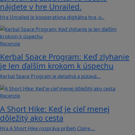
nájdete v hre Unrailed.
Hra Unrailed je kooperatívna digitálna hra, v…
Recenzie
Kerbal Space Program: Keď zlyhanie
je len ďalším krokom k úspechu
Kerbal Space Program je detailná a pútavá…
Recenzie
A Short Hike: Keď je cieľ menej
dôležitý ako cesta
Hra A Short Hike rozpráva príbeh Claire,…