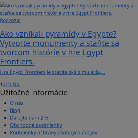
Recenzie
Ako vznikali pyramídy v Egypte?
Vytvorte monumenty a staňte sa
tvorcom histórie v hre Egypt
Frontiers.
Hra Egypt Frontiers je staviteľská simulácia,…
1
2
ďalšia
Užitočné informácie
O nás
Blog
Darujte nám
2 %
Obchodné podmienky
Podmienky ochrany osobných údajov