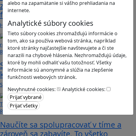
alebo na zapamätanie si vášho prehliadania na
zdieľať iba pravdivé, nie alternatívne
internete.
fakty? Dozviete sa v hre Follow me
Analytické súbory cookies
Hráči a hráčky sa stávajú používateľmi/kami…
Tieto súbory cookies zhromažďujú informácie o
tom, ako sa používa webová stránka, napríklad
ktoré stránky najčastejšie navštevujete a či ste
Recenzie
narazili na chybové hlásenia. Nezhromažďujú údaje,
ktoré by mohli odhaliť vašu totožnosť. Všetky
Smushi Come Home: Milá hra, v
informácie sú anonymné a slúžia na zlepšenie
ktorej sa naučíte rozoznávať huby
funkčnosti webových stránok.
Smushi Come Home je roztomilá a relaxačná…
Nevyhnutné cookies:
Analytické cookies:
Recenzie
Naučíte sa spolupracovať v tíme a
zároveň sa zabavíte. To všetko