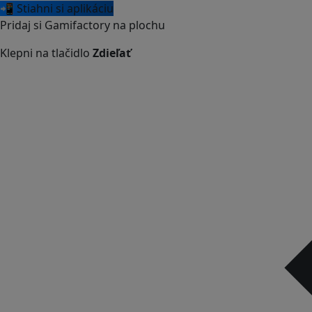
📲 Stiahni si aplikáciu
Pridaj si Gamifactory na plochu
Klepni na tlačidlo
Zdieľať