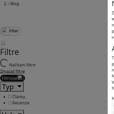
›
Blog
Z
w
n
Filter
p
v
Filtre
T
p
Načítam filtre
n
Zmazať filtre
N
Filtrovať
V
Typ
f
Články
N
Recenzie