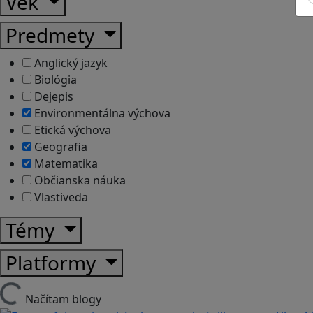
Vek
Predmety
Anglický jazyk
Biológia
Dejepis
Environmentálna výchova
Etická výchova
Geografia
Matematika
Občianska náuka
Vlastiveda
Témy
Platformy
Načítam blogy