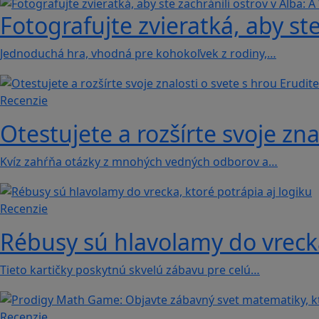
Fotografujte zvieratká, aby ste
Jednoduchá hra, vhodná pre kohokoľvek z rodiny,…
Recenzie
Otestujete a rozšírte svoje zna
Kvíz zahŕňa otázky z mnohých vedných odborov a…
Recenzie
Rébusy sú hlavolamy do vrecka
Tieto kartičky poskytnú skvelú zábavu pre celú…
Recenzie