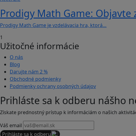
Prodigy Math Game: Objavte z
Prodigy Math Game je vzdelávacia hra, ktorá…
1
Užitočné informácie
O nás
Blog
Darujte nám
2 %
Obchodné podmienky
Podmienky ochrany osobných údajov
Prihláste sa k odberu nášho n
Získate prednostný prístup k informáciám o našich aktivitá
Váš email
Prihláste sa k odberu