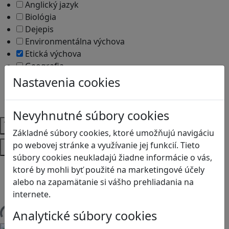
Anglický jazyk
Biológia
Dejepis
Environmentálna výchova
Etická výchova
Geografia
Matematika
Nastavenia cookies
Občianska náuka
Vlastiveda
Nevyhnutné súbory cookies
Témy
Základné súbory cookies, ktoré umožňujú navigáciu
Platformy
po webovej stránke a využívanie jej funkcií. Tieto
súbory cookies neukladajú žiadne informácie o vás,
Android
ktoré by mohli byť použité na marketingové účely
Herná konzola
alebo na zapamätanie si vášho prehliadania na
Stolové, kartové
internete.
Analytické súbory cookies
Načítam blogy