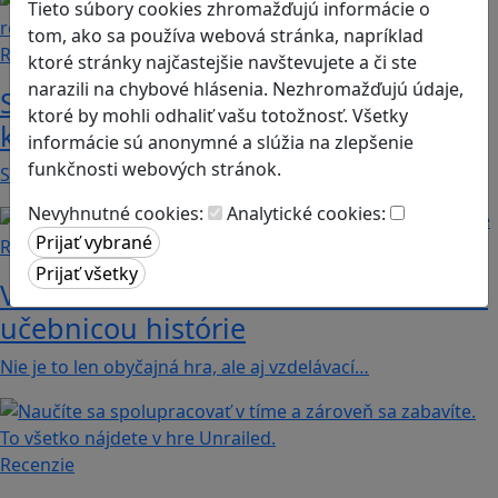
Tieto súbory cookies zhromažďujú informácie o
tom, ako sa používa webová stránka, napríklad
Recenzie
ktoré stránky najčastejšie navštevujete a či ste
narazili na chybové hlásenia. Nezhromažďujú údaje,
Smushi Come Home: Milá hra, v
ktoré by mohli odhaliť vašu totožnosť. Všetky
ktorej sa naučíte rozoznávať huby
informácie sú anonymné a slúžia na zlepšenie
funkčnosti webových stránok.
Smushi Come Home je roztomilá a relaxačná…
Nevyhnutné cookies:
Analytické cookies:
Recenzie
Valiant Hearts: Keď sa videohra stáva
učebnicou histórie
Nie je to len obyčajná hra, ale aj vzdelávací…
Recenzie