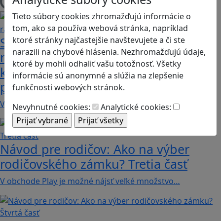
Načítam blogy
Tieto súbory cookies zhromažďujú informácie o
tom, ako sa používa webová stránka, napríklad
Sú vaše deti na Discorde? Objavte
ktoré stránky najčastejšie navštevujete a či ste
narazili na chybové hlásenia. Nezhromažďujú údaje,
niekoľko užitočných rád a funkcií,
ktoré by mohli odhaliť vašu totožnosť. Všetky
ktoré pomôžu k bezpečnému
informácie sú anonymné a slúžia na zlepšenie
používaniu
funkčnosti webových stránok.
V januári tohto roku dosiahla platforma približne…
Nevyhnutné cookies:
Analytické cookies:
Návod pre rodičov: Ako na výber
rodičovského zámku? Tretia časť
V obchode Play je možné nájsť veľké množstvo…