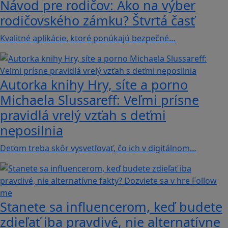
Návod pre rodičov: Ako na výber
rodičovského zámku? Štvrtá časť
Kvalitné aplikácie, ktoré ponúkajú bezpečné…
Autorka knihy Hry, síte a porno
Michaela Slussareff: Veľmi prísne
pravidlá vrelý vzťah s deťmi
neposilnia
Deťom treba skôr vysvetľovať, čo ich v digitálnom…
Stanete sa influencerom, keď budete
zdieľať iba pravdivé, nie alternatívne