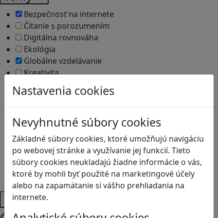
Bezpečnosť na internete
Čítanie s porozumením
Digitálna rovnováha
Ekológia
Globálne vzdelávanie
Kreativita
Kritické myslenie
Nastavenia cookies
Kyberšikana
Logické myslenie
Ľudské práva a tolerancia
Nevyhnutné súbory cookies
Motorika a koncentrácia
Základné súbory cookies, ktoré umožňujú navigáciu
Programovanie/Technika
po webovej stránke a využívanie jej funkcií. Tieto
Sociálne zručnosti a kooperácia
súbory cookies neukladajú žiadne informácie o vás,
Strategické myslenie
ktoré by mohli byť použité na marketingové účely
Zdravie a pohyb
alebo na zapamätanie si vášho prehliadania na
Platformy
internete.
Analytické súbory cookies