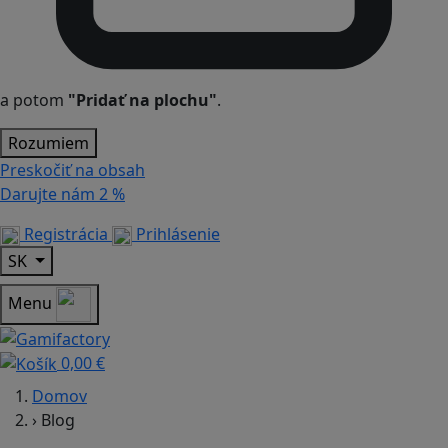
a potom
"Pridať na plochu"
.
Rozumiem
Preskočiť na obsah
Darujte nám
2 %
Registrácia
Prihlásenie
SK
Menu
0,00 €
Domov
›
Blog