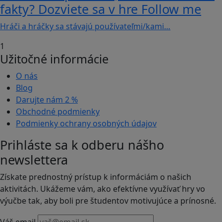
fakty? Dozviete sa v hre Follow me
Hráči a hráčky sa stávajú používateľmi/kami…
1
Užitočné informácie
O nás
Blog
Darujte nám
2 %
Obchodné podmienky
Podmienky ochrany osobných údajov
Prihláste sa k odberu nášho
newslettera
Získate prednostný prístup k informáciám o našich
aktivitách. Ukážeme vám, ako efektívne využívať hry vo
výučbe tak, aby boli pre študentov motivujúce a prínosné.
Váš email