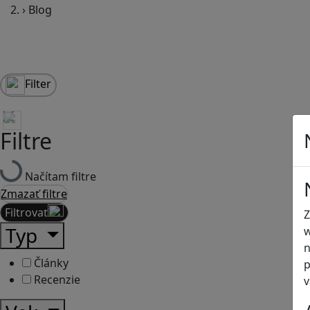
›
Blog
Filter
Filtre
Načítam filtre
Zmazať filtre
Filtrovať
Z
Typ
w
n
Články
p
Recenzie
v