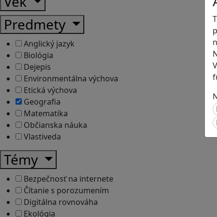
Vek
T
Predmety
p
n
Anglický jazyk
N
Biológia
V
Dejepis
f
Environmentálna výchova
Etická výchova
N
Geografia
Matematika
Občianska náuka
Vlastiveda
Témy
Bezpečnosť na internete
Čítanie s porozumením
Digitálna rovnováha
Ekológia