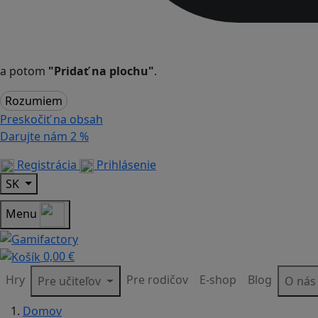
a potom
"Pridať na plochu"
.
Rozumiem
Preskočiť na obsah
Darujte nám
2 %
Registrácia
Prihlásenie
SK
Menu
0,00 €
Hry
Pre rodičov
E-shop
Blog
Pre učiteľov
O ná
Domov