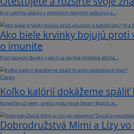
Otestujete a rozšírte svoje zna
Kvíz zahŕňa otázky z mnohých vedných odborov a…
Ako biele krvinky bojujú proti
o imunite
Pod názvom Bunky v akcii sa skrýva mobilná akčná…
Články
Koľko kalórií dokážeme spáliť 
Konečne už viem, prečo majú moje Smart Watch aj…
Dobrodružstvá Mimi a Lízy vo 