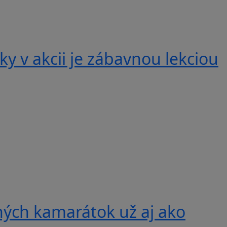
y v akcii je zábavnou lekciou
ných kamarátok už aj ako