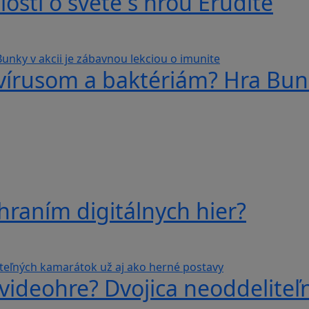
losti o svete s hrou Erudite
 vírusom a baktériám? Hra Bunk
hraním digitálnych hier?
videohre? Dvojica neoddeliteľ