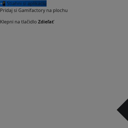
📲 Stiahni si aplikáciu
Pridaj si Gamifactory na plochu
Klepni na tlačidlo
Zdieľať